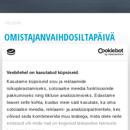
1.10.2019
OMISTAJANVAIHDOSILTAPÄIVÄ
31.10.2019 KOKKOLASSA
Kiinnostaako yrityksen myynti, osto tai sukupolvenvaihdos?
Veebilehel on kasutatud küpsiseid.
Älä pähkäile enää asian kanssa yksin, vaan tule kuuntelemaan
asiantuntijoiden puheenvuoroja yrityksesi
Kasutame küpsiseid sisu ja reklaamide
omistajanvaihdosmahdollisuuksista.
isikupärastamiseks, sotsiaalse meedia funktsioonide
pakkumiseks ning liikluse analüüsimiseks. Edastame
Omistajanvaihdosiltapäivään ovat tervetulleita kaikki
teavet selle kohta, kuidas meie saiti kasutate, ka oma
omistajanvaihdosta tai muita yritysjärjestelyjä pohtivat
sotsiaalse meedia, reklaami- ja analüüsipartneritele, kes
yrittäjät, tai vaikkapa yritysostoa suunnittelevat
yksityishenkilöt. Yrityksessä voi olla mietinnässä joko perheen
võivad seda kombineerida muu teabega, mida olete neile
sisäinen sukupolvenvaihdos tai myynti työntekijöille tai
esitanud või mida nad on kogunud teiepoolse teenuste
ulkopuoliselle taholle. Maksuttomissa klinikkatapaamisissa