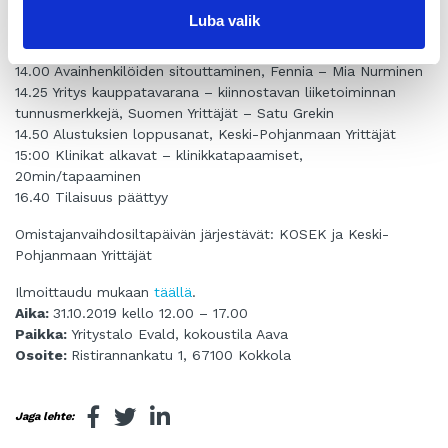
Luba valik
Suomen Yrityskaupat – Sari Koskela
13.45 Kahvi ja verkostoitumistauko
14.00 Avainhenkilöiden sitouttaminen, Fennia – Mia Nurminen
14.25 Yritys kauppatavarana – kiinnostavan liiketoiminnan
tunnusmerkkejä, Suomen Yrittäjät – Satu Grekin
14.50 Alustuksien loppusanat, Keski-Pohjanmaan Yrittäjät
15:00 Klinikat alkavat – klinikkatapaamiset,
20min/tapaaminen
16.40 Tilaisuus päättyy
Omistajanvaihdosiltapäivän järjestävät: KOSEK ja Keski-
Pohjanmaan Yrittäjät
Ilmoittaudu mukaan
täällä
.
Aika:
31.10.2019 kello 12.00 – 17.00
Paikka:
Yritystalo Evald, kokoustila Aava
Osoite:
Ristirannankatu 1, 67100 Kokkola
Jaga lehte: