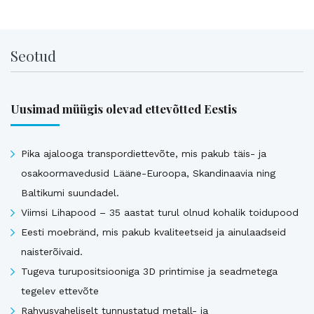
Seotud
Uusimad müügis olevad ettevõtted Eestis
Pika ajalooga transpordiettevõte, mis pakub täis- ja
osakoormavedusid Lääne-Euroopa, Skandinaavia ning
Baltikumi suundadel.
Viimsi Lihapood – 35 aastat turul olnud kohalik toidupood
Eesti moebränd, mis pakub kvaliteetseid ja ainulaadseid
naisterõivaid.
Tugeva turupositsiooniga 3D printimise ja seadmetega
tegelev ettevõte
Rahvusvaheliselt tunnustatud metall- ja