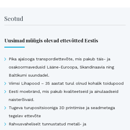
Seotud
Uusimad müügis olevad ettevõtted Eestis
Pika ajalooga transpordiettevõte, mis pakub täis- ja
osakoormavedusid Lääne-Euroopa, Skandinaavia ning
Baltikumi suundadel.
Viimsi Lihapood – 35 aastat turul olnud kohalik toidupood
Eesti moebränd, mis pakub kvaliteetseid ja ainulaadseid
naisterõivaid.
Tugeva turupositsiooniga 3D printimise ja seadmetega
tegelev ettevõte
Rahvusvaheliselt tunnustatud metall- ja