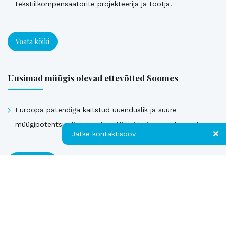
tekstiilkompensaatorite projekteerija ja tootja.
Vaata kõiki
Uusimad müügis olevad ettevõtted Soomes
Euroopa patendiga kaitstud uuenduslik ja suure
müügipotentsiaaliga toode – Hübriid-vihmaveekaevud.
Jätke kontaktisoov
Vaata kõiki
Jätke kontaktisoov
Jätke oma telefoninumber või e-posti
Müüdud ettevõtted
aadress ning me võtame teiega ühendust!
Kontakt
Telefon