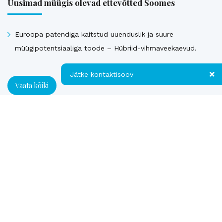
Uusimad müügis olevad ettevõtted Soomes
Euroopa patendiga kaitstud uuenduslik ja suure
müügipotentsiaaliga toode – Hübriid-vihmaveekaevud.
Jätke kontaktisoov
Vaata kõiki
Jätke kontaktisoov
Müüdud ettevõtted
Jätke oma telefoninumber või e-posti
aadress ning me võtame teiega ühendust!
Loe referentse müüdud ettevõtetest
Kontakt
Telefon
E-post
*