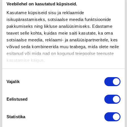
KANKAANPÄÄSSÄ 16.4.2008
Veebilehel on kasutatud küpsiseid.
Kasutame küpsiseid sisu ja reklaamide
Tervetuloa yritystilaisuuteen, joka on tarkoitettu omistajan- ja
isikupärastamiseks, sotsiaalse meedia funktsioonide
sukupolvenvaihdosta harkitseville.
pakkumiseks ning liikluse analüüsimiseks. Edastame
Tilaisuus järjestetään keskiviikkona 16.4 klo 9:00
teavet selle kohta, kuidas meie saiti kasutate, ka oma
Kuntoutuskeskus Kankaanpään auditoriossa, osoitteessa
sotsiaalse meedia, reklaami- ja analüüsipartneritele, kes
Kelankaari 4, Kankaanpää
võivad seda kombineerida muu teabega, mida olete neile
esitanud või mida nad on kogunud teiepoolse teenuste
Ohjelma:
kasutamise käigus.
klo 9:00 – 9:30 Kahvitarjoilu
Nõusoleku
Tilaisuuden avaus elinkeinoyhtiön edustaja (5 min.)
Vajalik
valik
Yrityskaupan ja sukupolvenvaihdoksen toteutus (60 – 70 min.)
Toimitusjohtaja Juha Rantanen, Suomen Yrityskaupat Oy
Eelistused
Omistajan- ja sukupolvenvaihdokseen liittyviä oikeudellisia
kysymyksiä (45 – 60 min.)Varatuomari Markku Asmala, Asmala
& Härmäläinen Oy
Statistika
TE- keskuksen tuki omistajanvaihdostilanteissa (10 – 15