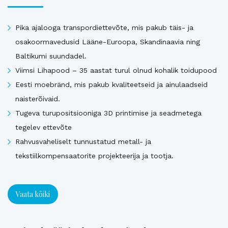
Pika ajalooga transpordiettevõte, mis pakub täis- ja
osakoormavedusid Lääne-Euroopa, Skandinaavia ning
Baltikumi suundadel.
Viimsi Lihapood – 35 aastat turul olnud kohalik toidupood
Eesti moebränd, mis pakub kvaliteetseid ja ainulaadseid
naisterõivaid.
Tugeva turupositsiooniga 3D printimise ja seadmetega
tegelev ettevõte
Rahvusvaheliselt tunnustatud metall- ja
tekstiilkompensaatorite projekteerija ja tootja.
Vaata kõiki