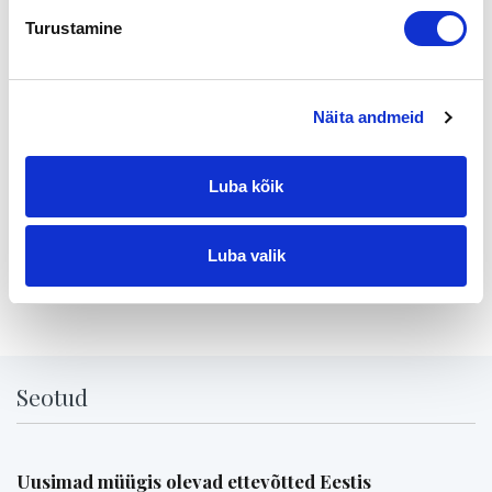
min.)Kehittämispäällikkö Anne Jortikka, satakunnan TE –
Turustamine
keskus
Loppuyhteenveto (5 min.) elinkeinoyhtiön edustaja
Näita andmeid
Ilmoittautumiset: Anneli.Hakola@Kankaanpää.fi tai puh.
(02)577 2800.
Tilaisuuteen vapaapääsy.
Luba kõik
Tervetuloa!
Luba valik
Jaga lehte:
Seotud
Uusimad müügis olevad ettevõtted Eestis