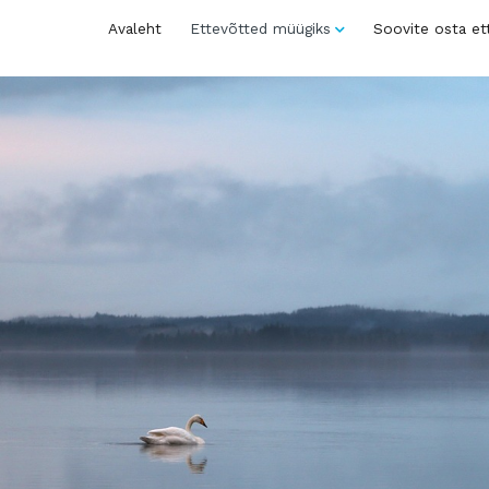
Avaleht
Ettevõtted müügiks
Soovite osta et