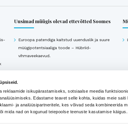
Uusimad müügis olevad ettevõtted Soomes
Mü
is-
Euroopa patendiga kaitstud uuenduslik ja suure
müügipotentsiaaliga toode – Hübriid-
vihmaveekaevud.
k
Vaata kõiki
üpsiseid.
a reklaamide isikupärastamiseks, sotsiaalse meedia funktsiooni
analüüsimiseks. Edastame teavet selle kohta, kuidas meie saiti 
klaami- ja analüüsipartneritele, kes võivad seda kombineerida 
 või mida nad on kogunud teiepoolse teenuste kasutamise käigus.