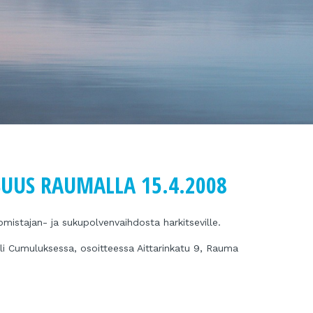
UUS RAUMALLA 15.4.2008
 omistajan- ja sukupolvenvaihdosta harkitseville.
elli Cumuluksessa, osoitteessa Aittarinkatu 9, Rauma