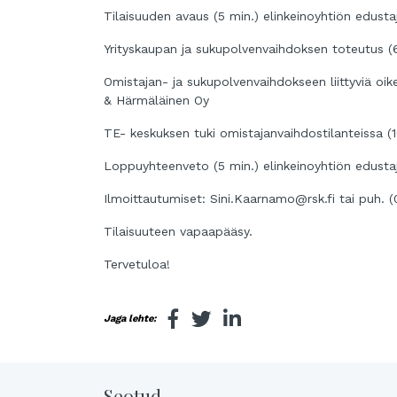
Tilaisuuden avaus (5 min.) elinkeinoyhtiön edusta
Yrityskaupan ja sukupolvenvaihdoksen toteutus (
Omistajan- ja sukupolvenvaihdokseen liittyviä oi
& Härmäläinen Oy
TE- keskuksen tuki omistajanvaihdostilanteissa (
Loppuyhteenveto (5 min.) elinkeinoyhtiön edusta
Ilmoittautumiset: Sini.Kaarnamo@rsk.fi tai puh.
Tilaisuuteen vapaapääsy.
Tervetuloa!
Jaga lehte:
Seotud