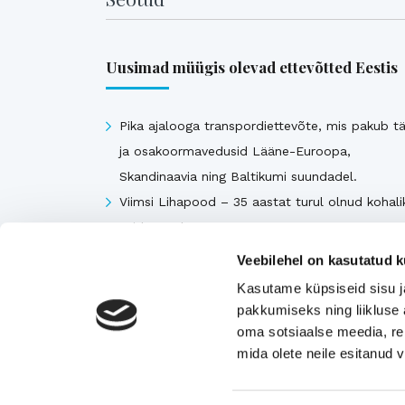
Uusimad müügis olevad ettevõtted Eestis
Pika ajalooga transpordiettevõte, mis pakub tä
ja osakoormavedusid Lääne-Euroopa,
Skandinaavia ning Baltikumi suundadel.
Viimsi Lihapood – 35 aastat turul olnud kohali
toidupood
Eesti moebränd, mis pakub kvaliteetseid ja
Veebilehel on kasutatud k
ainulaadseid naisterõivaid.
Kasutame küpsiseid sisu j
Tugeva turupositsiooniga 3D printimise ja
pakkumiseks ning liikluse 
seadmetega tegelev ettevõte
oma sotsiaalse meedia, re
mida olete neile esitanud
Rahvusvaheliselt tunnustatud metall- ja
tekstiilkompensaatorite projekteerija ja tootja.