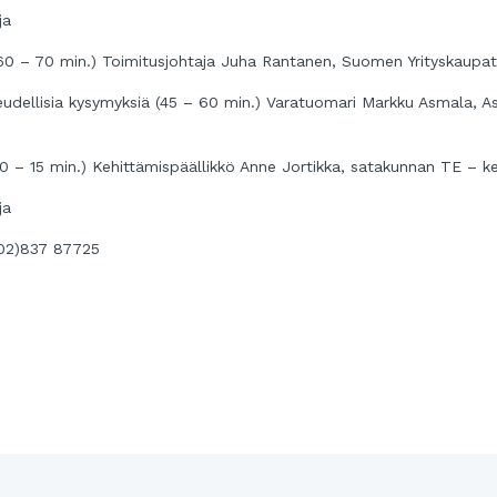
ja
60 – 70 min.) Toimitusjohtaja Juha Rantanen, Suomen Yrityskaupa
keudellisia kysymyksiä (45 – 60 min.) Varatuomari Markku Asmala, 
10 – 15 min.) Kehittämispäällikkö Anne Jortikka, satakunnan TE – k
ja
 (02)837 87725