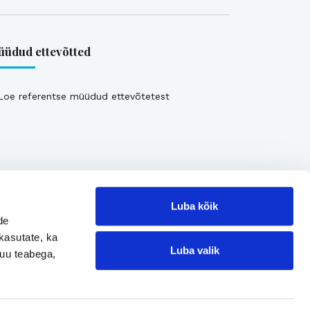
üdud ettevõtted
Loe referentse müüdud ettevõtetest
Luba kõik
de
kasutate, ka
Luba valik
muu teabega,