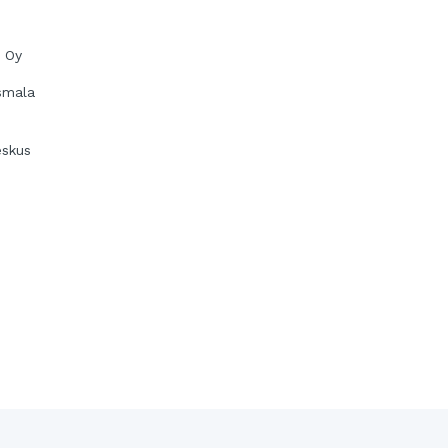
t Oy
Asmala
eskus