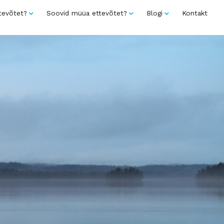
tevõtet?
Soovid müüa ettevõtet?
Blogi
Kontakt