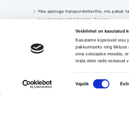
Pika ajalooga transpordiettevõte, mis pakub tä
ja osakoormavedusid Lääne-Euroopa,
Skandinaavia ning Baltikumi suundadel.
Veebilehel on kasutatud k
Viimsi Lihapood – 35 aastat turul olnud kohali
Kasutame küpsiseid sisu j
toidupood
pakkumiseks ning liikluse 
Eesti moebränd, mis pakub kvaliteetseid ja
oma sotsiaalse meedia, re
ainulaadseid naisterõivaid.
mida olete neile esitanud
Tugeva turupositsiooniga 3D printimise ja
seadmetega tegelev ettevõte
Nõusoleku
Vajalik
Eeli
Rahvusvaheliselt tunnustatud metall- ja
valik
tekstiilkompensaatorite projekteerija ja tootja.
Vaata kõiki