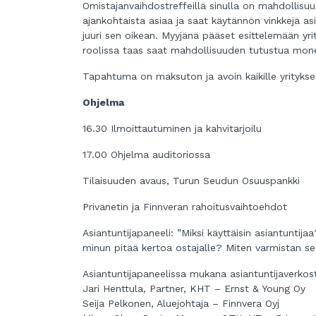
Omistajanvaihdostreffeillä sinulla on mahdollisuu
ajankohtaista asiaa ja saat käytännön vinkkejä asi
juuri sen oikean. Myyjänä pääset esittelemään yrit
roolissa taas saat mahdollisuuden tutustua mon
Tapahtuma on maksuton ja avoin kaikille yritykse
Ohjelma
16.30 Ilmoittautuminen ja kahvitarjoilu
17.00 Ohjelma auditoriossa
Tilaisuuden avaus, Turun Seudun Osuuspankki
Privanetin ja Finnveran rahoitusvaihtoehdot
Asiantuntijapaneeli: ”Miksi käyttäisin asiantuntij
minun pitää kertoa ostajalle? Miten varmistan se
Asiantuntijapaneelissa mukana asiantuntijaverko
Jari Henttula, Partner, KHT – Ernst & Young Oy
Seija Pelkonen, Aluejohtaja – Finnvera Oyj