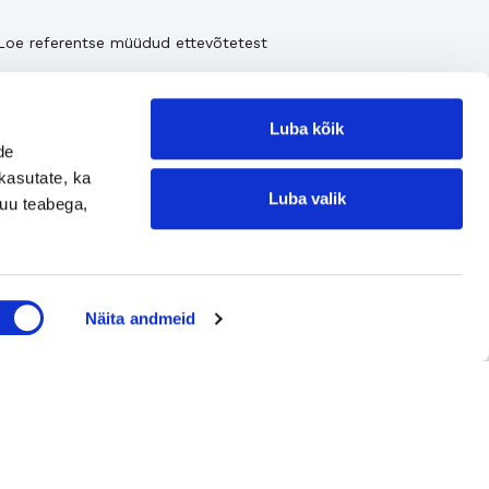
Loe referentse müüdud ettevõtetest
Luba kõik
de
kasutate, ka
Luba valik
muu teabega,
Jätke kontaktisoov
Näita andmeid
Jätke kontaktisoov
Jätke oma telefoninumber või e-posti
aadress ning me võtame teiega ühendust!