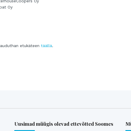
aterhouseCoopers Oy
upat Oy
ittauduthan etukäteen
täällä
.
Uusimad müügis olevad ettevõtted Soomes
Mü