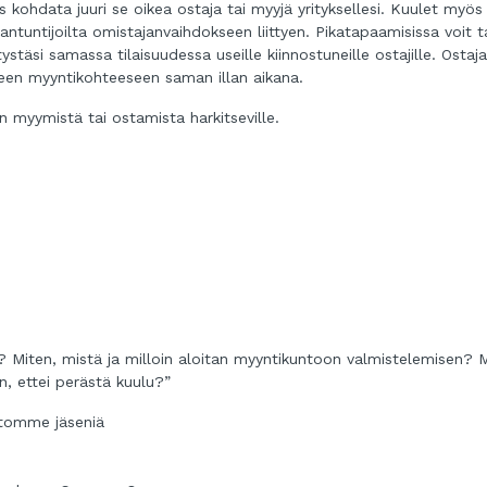
s kohdata juuri se oikea ostaja tai myyjä yrityksellesi. Kuulet myös
antuntijoilta omistajanvaihdokseen liittyen. Pikatapaamisissa voit 
ystäsi samassa tilaisuudessa useille kiinnostuneille ostajille. Ostaj
een myyntikohteeseen saman illan aikana.
n myymistä tai ostamista harkitseville.
aa? Miten, mistä ja milloin aloitan myyntikuntoon valmistelemisen? 
n, ettei perästä kuulu?”
stomme jäseniä