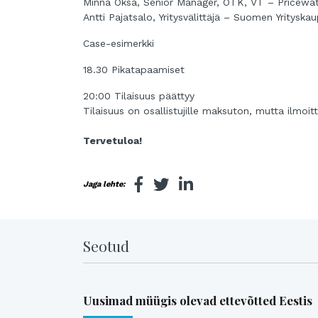
Minna Oksa, Senior Manager, OTK, VT – Pricew
Antti Pajatsalo, Yritysvälittäjä – Suomen Yrityska
Case-esimerkki
18.30 Pikatapaamiset
20:00 Tilaisuus päättyy
Tilaisuus on osallistujille maksuton, mutta ilmo
Tervetuloa!
Jaga lehte:
Seotud
Uusimad müügis olevad ettevõtted Eestis