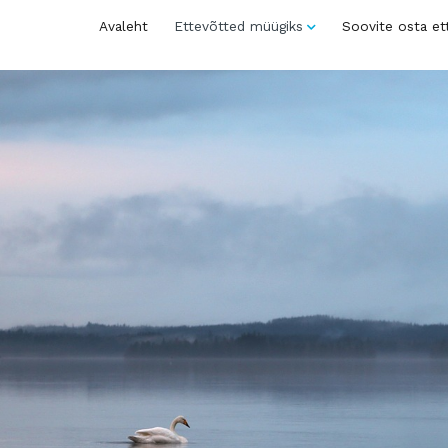
Avaleht
Ettevõtted müügiks
Soovite osta et