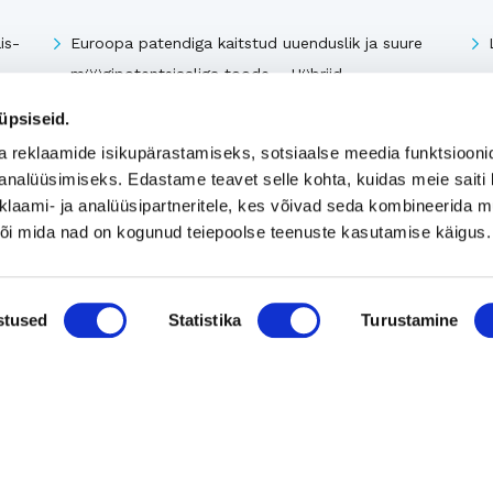
is-
Euroopa patendiga kaitstud uuenduslik ja suure
müügipotentsiaaliga toode – Hübriid-
vihmaveekaevud.
üpsiseid.
k
a reklaamide isikupärastamiseks, sotsiaalse meedia funktsiooni
analüüsimiseks. Edastame teavet selle kohta, kuidas meie saiti 
Vaata kõiki
klaami- ja analüüsipartneritele, kes võivad seda kombineerida 
 või mida nad on kogunud teiepoolse teenuste kasutamise käigus.
stused
Statistika
Turustamine