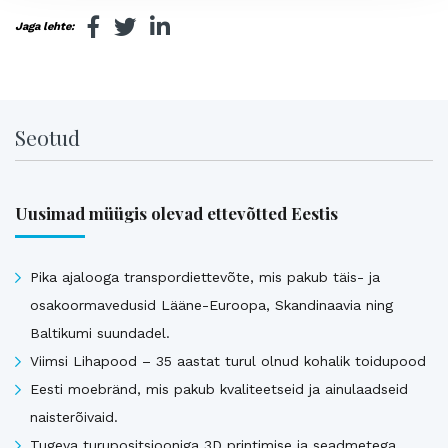
Jaga lehte:
Seotud
Uusimad müügis olevad ettevõtted Eestis
Pika ajalooga transpordiettevõte, mis pakub täis- ja
osakoormavedusid Lääne-Euroopa, Skandinaavia ning
Baltikumi suundadel.
Viimsi Lihapood – 35 aastat turul olnud kohalik toidupood
Eesti moebränd, mis pakub kvaliteetseid ja ainulaadseid
naisterõivaid.
Tugeva turupositsiooniga 3D printimise ja seadmetega