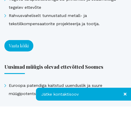
tegelev ettevõte
Rahvusvaheliselt tunnustatud metall- ja
tekstiilkompensaatorite projekteerija ja tootja.
Vaata kõiki
Uusimad müügis olevad ettevõtted Soomes
Euroopa patendiga kaitstud uuenduslik ja suure
müügipotentsiaaliga toode – Hübriid-vihmaveekaevud.
Jätke kontaktisoov
Jätke kontaktisoov
Vaata kõiki
Jätke oma telefoninumber või e-posti