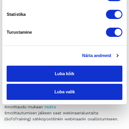
OHJELMA:
– Paneelikeskustelussa pureudumme mm. kysymyksiin:
Statistika
Haluaisin myydä/ostaa yrityksen, mitä juuri nyt kannattaa
tehdä?
Turustamine
Miten voin valmistautua yrityskauppaan juuri nyt?
Mistä ostaja yritykselle tai yrityksen liiketoiminnalle löytyy?
Miten yrityksen arvo määritellään? Kuka sen määrittelee?
Kuinka paljon pitää olla omaa rahaa, jos on suunnitelmissa
Näita andmeid
yrityksen ostaminen?
Paneelikeskusteluun osallistuvat:
Maija Koivunen, Johtaja, yritysmyynti – Liedon Säästöpankki
Luba kõik
Juha-Pekka Asuinmaa, Yritysvälittäjä – Suomen Yrityskaupat
Minna Oksa, Senior Manager – PwC
Jyrki Isotalo, Aluepäällikkö – Finnvera
Luba valik
– Case-esittely: ”Miten meni omasta mielestä”
Ilmoittaudu mukaan
täältä
Ilmoittautumisen jälkeen saat webinaarialustalta
(GoToTraining) sähköpostilinkin webinaariin osallistumiseen.