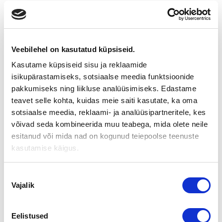
OMISTAJANVAIHDOSWEBINAARI
27.5.2020: MITÄ JUURI NYT
Veebilehel on kasutatud küpsiseid.
KANNATTAA TEHDÄ?
Kasutame küpsiseid sisu ja reklaamide
isikupärastamiseks, sotsiaalse meedia funktsioonide
Päivämäärä: 27.5.2020
pakkumiseks ning liikluse analüüsimiseks. Edastame
Aika: 14.00 – 15.30
teavet selle kohta, kuidas meie saiti kasutate, ka oma
Paikka: Webinaari
sotsiaalse meedia, reklaami- ja analüüsipartneritele, kes
Tilanne yhteiskunnassamme muuttuu koko ajan ja sen vuoksi
võivad seda kombineerida muu teabega, mida olete neile
järjestämme toukokuun lopulla uuden lähes samansisältöisen
tilaisuuden. Ilmoittaudu ja saat neuvoja mm. siihen, mitä juuri
esitanud või mida nad on kogunud teiepoolse teenuste
nyt kannattaa tehdä ja miten yrityskauppaan voi tälläkin
kasutamise käigus.
hetkellä valmistautua, oli kyseessä luopuja tai jatkaja.
Koronan vuoksi käynnissä oleva poikkeuksellinen tilanne
Nõusoleku
vaikuttaa myös yrityskauppamarkkinoilla. Mitä yrityksen
Vajalik
valik
myyjän tai yrityksen ostamisesta kiinnostuneen kannattaa juuri
nyt tehdä? Tähän kysymykseen ja muihin ajankohtaisiin
omistajanvaihdosaiheisiin keskitymme toukokuun
Eelistused
omistajanvaihdoswebinaarissa.