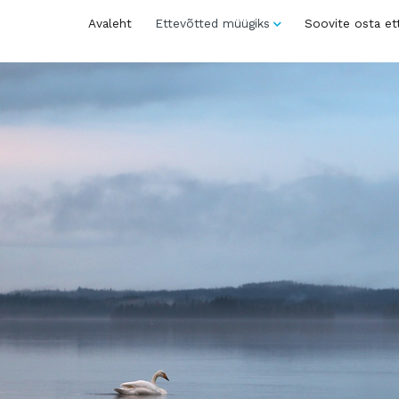
Avaleht
Ettevõtted müügiks
Soovite osta et