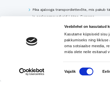
Pika ajalooga transpordiettevõte, mis pakub tä
ja osakoormavedusid Lääne-Euroopa,
Skandinaavia ning Baltikumi suundadel.
Veebilehel on kasutatud k
Viimsi Lihapood – 35 aastat turul olnud kohali
Kasutame küpsiseid sisu j
toidupood
pakkumiseks ning liikluse 
Eesti moebränd, mis pakub kvaliteetseid ja
oma sotsiaalse meedia, re
ainulaadseid naisterõivaid.
mida olete neile esitanud
Tugeva turupositsiooniga 3D printimise ja
seadmetega tegelev ettevõte
Nõusoleku
Vajalik
Eeli
Rahvusvaheliselt tunnustatud metall- ja
valik
tekstiilkompensaatorite projekteerija ja tootja.
Vaata kõiki