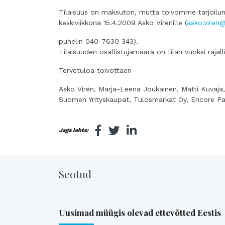
Tilaisuus on maksuton, mutta toivomme tarjoilun 
keskiviikkona 15.4.2009 Asko Virénille (
asko.viren@
puhelin 040-7630 343).
Tilaisuuden osallistujamäärä on tilan vuoksi rajal
Tervetuloa toivottaen
Asko Virén, Marja-Leena Joukainen, Matti Kuvaja
Suomen Yrityskaupat, Tulosmarkat Oy, Encore Par
Jaga lehte:
Seotud
Uusimad müügis olevad ettevõtted Eestis