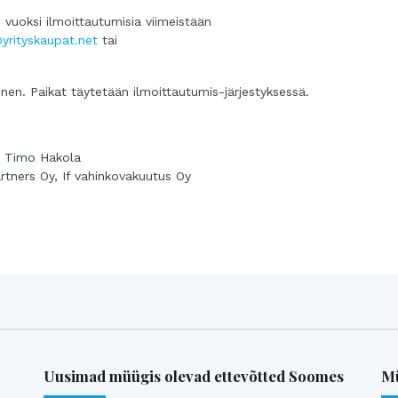
vuoksi ilmoittautumisia viimeistään
yrityskaupat.net
tai
linen. Paikat täytetään ilmoittautumis-järjestyksessä.
, Timo Hakola
tners Oy, If vahinkovakuutus Oy
Uusimad müügis olevad ettevõtted Soomes
Mü