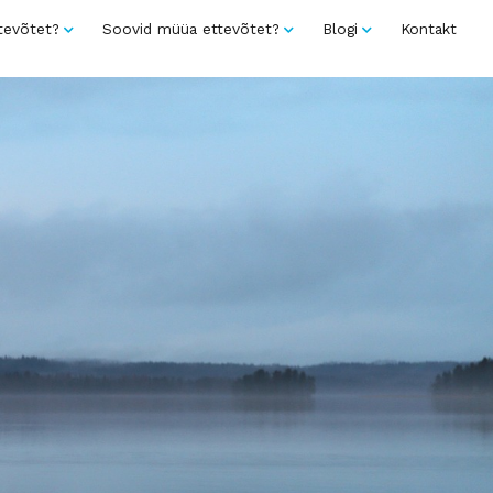
tevõtet?
Soovid müüa ettevõtet?
Blogi
Kontakt