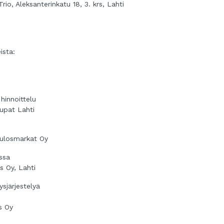
io, Aleksanterinkatu 18, 3. krs, Lahti
ista:
hinnoittelu
aupat Lahti
Tulosmarkat Oy
ssa
s Oy, Lahti
ysjärjestelyä
s Oy