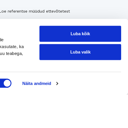
Loe referentse müüdud ettevõtetest
Luba kõik
de
kasutate, ka
Luba valik
muu teabega,
Jätke kontaktisoov
Näita andmeid
Jätke kontaktisoov
Jätke oma telefoninumber või e-posti
aadress ning me võtame teiega ühendust!