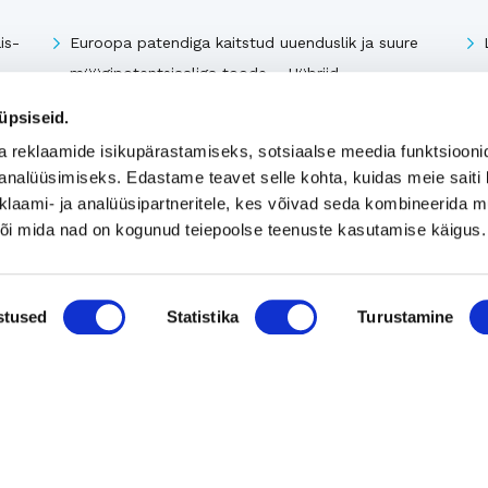
is-
Euroopa patendiga kaitstud uuenduslik ja suure
müügipotentsiaaliga toode – Hübriid-
vihmaveekaevud.
üpsiseid.
k
a reklaamide isikupärastamiseks, sotsiaalse meedia funktsiooni
analüüsimiseks. Edastame teavet selle kohta, kuidas meie saiti 
Vaata kõiki
klaami- ja analüüsipartneritele, kes võivad seda kombineerida 
 või mida nad on kogunud teiepoolse teenuste kasutamise käigus.
stused
Statistika
Turustamine