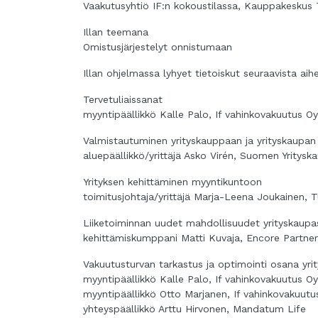
Vaakutusyhtiö IF:n kokoustilassa, Kauppakeskus Tr
Illan teemana
Omistusjärjestelyt onnistumaan
Illan ohjelmassa lyhyet tietoiskut seuraavista aihe
Tervetuliaissanat
myyntipäällikkö Kalle Palo, If vahinkovakuutus Oy
Valmistautuminen yrityskauppaan ja yrityskaupan 
aluepäällikkö/yrittäjä Asko Virén, Suomen Yritysk
Yrityksen kehittäminen myyntikuntoon
toimitusjohtaja/yrittäjä Marja-Leena Joukainen, 
Liiketoiminnan uudet mahdollisuudet yrityskaupa
kehittämiskumppani Matti Kuvaja, Encore Partner
Vakuutusturvan tarkastus ja optimointi osana yrit
myyntipäällikkö Kalle Palo, If vahinkovakuutus Oy
myyntipäällikkö Otto Marjanen, If vahinkovakuutu
yhteyspäällikkö Arttu Hirvonen, Mandatum Life