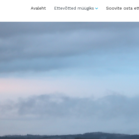
Avaleht
Ettevõtted müügiks
Soovite osta et