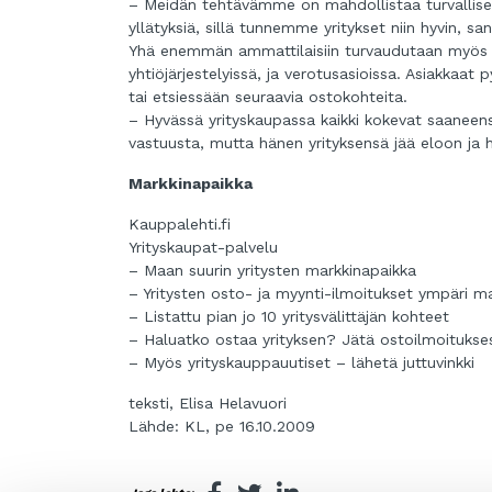
– Meidän tehtävämme on mahdollistaa turvalliset
yllätyksiä, sillä tunnemme yritykset niin hyvin, s
Yhä enemmän ammattilaisiin turvaudutaan myös pr
yhtiöjärjestelyissä, ja verotusasioissa. Asiakkaa
tai etsiessään seuraavia ostokohteita.
– Hyvässä yrityskaupassa kaikki kokevat saaneens
vastuusta, mutta hänen yrityksensä jää eloon ja 
Markkinapaikka
Kauppalehti.fi
Yrityskaupat-palvelu
– Maan suurin yritysten markkinapaikka
– Yritysten osto- ja myynti-ilmoitukset ympäri m
– Listattu pian jo 10 yritysvälittäjän kohteet
– Haluatko ostaa yrityksen? Jätä ostoilmoitukse
– Myös yrityskauppauutiset – lähetä juttuvinkki
teksti, Elisa Helavuori
Lähde: KL, pe 16.10.2009