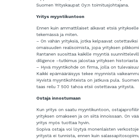
Suomen Yrityskaupat Oy:n toimitusjohtajana.
Yritys myyntikuntoon
Ennen kuin ammattilaiset alkavat etsiä yrityksell
tekemässä ja miten.
– On vähän yrityksiä, jotka kelpaavat ostettaviksi
omaisuuden realisoimista, jopa yrityksen pilkkomi
Rantanen suosittaa kaikille myyntiä suunnittelevill
diligence –tutkimus jalostaa yrityksen historiast
– Hyvä myyntikohde on firma, jolla on tulevaisuut
Kaikki epämääräisyys tekee myynnistä vaikeam
Hyvistä myyntikohteista on jatkuva pula. Suomen 
taas reilu 7 500 tahoa etsii ostettavaa yritystä.
Ostaja innostumaan
Kun yritys on saatu myyntikuntoon, ostajaprofiilin
yrityksen omakseen ja on siitä innoissaan. On väärä
yritys myös tuottaa hyvin.
Sopiva ostaja voi löytyä monenlaisten verkostoj
yritystä ei tunnista, ennen kuin salassapitosopimu