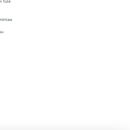
i tule
imintaa
uu