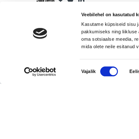
Jaga lehte:
Veebilehel on kasutatud k
Kasutame küpsiseid sisu j
Seotud
pakkumiseks ning liikluse 
oma sotsiaalse meedia, re
mida olete neile esitanud
Uusimad müügis olevad ettevõtted Eestis
Nõusoleku
Pika ajalooga transpordiettevõte, mis pakub tä
Vajalik
Eeli
valik
ja osakoormavedusid Lääne-Euroopa,
Skandinaavia ning Baltikumi suundadel.
Viimsi Lihapood – 35 aastat turul olnud kohali
toidupood
Eesti moebränd, mis pakub kvaliteetseid ja
ainulaadseid naisterõivaid.
Tugeva turupositsiooniga 3D printimise ja