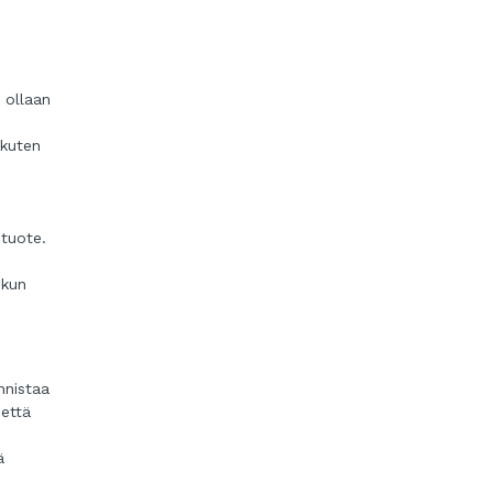
 ollaan
 kuten
 tuote.
 kun
nnistaa
 että
ä