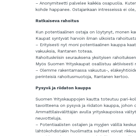
– Anonymiteetti palvelee kaikkia osapuolia. Kute
kohde happanee. Ostajankaan intresseissä ei ole, 
Ratkaiseva rahoitus
Kun potentiaalinen ostaja on löytynyt, monen kau
Kaupat syntyvät harvoin ilman ulkoista rahoitust
– Erityisesti nyt moni potentiaalinen kauppa kaatuu
vakuuksia, Rantanen toteaa.
Rahoituskriisin seurauksena yksityisen rahoitukse
Myös Suomen Yrityskaupat osallistuu aktiivisesti r
– Olemme rakentamassa vakuutus-, eläkeyhtiöiden
perinteisiä rahoitusmuotoja, Rantanen kertoo.
Pysyvä ja riidaton kauppa
Suomen Yrityskauppojen kautta toteutuu pari-ko
tavoitteena on pysyvä ja riidaton kauppa, johon o
Ammattilaisvälittäjän avulla yrityskaupoissa välty
neuvotteluja.
– Potentiaalisten ostajien ja myyjien välillä kesk
lähtökohdistakin huolimatta suhteet voivat rikkou