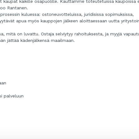
 kaupat kaikille osapuolille. Kauttamme toteutetuissa kaupoissa e
anoo Rantanen.
osessin kuluessa: ostoneuvotteluissa, juridisissa sopimuksissa,
t pyytävät apua myös kauppojen jälkeen aloittaessaan uutta yritysto
a, mitä on luvattu. Ostaja selviytyy rahoituksesta, ja myyjä vapaut
hän jättää kädenjälkensä maailmaan.
aan
si palveluun