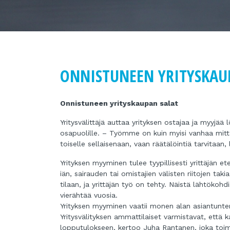
ONNISTUNEEN YRITYSKAU
Onnistuneen yrityskaupan salat
Yritysvälittäjä auttaa yrityksen ostajaa ja myyjää
osapuolille. – Työmme on kuin myisi vanhaa mittatil
toiselle sellaisenaan, vaan räätälöintiä tarvitaan
Yrityksen myyminen tulee tyypillisesti yrittäjän e
iän, sairauden tai omistajien välisten riitojen taki
tilaan, ja yrittäjän työ on tehty. Näistä lähtökohdi
vierähtää vuosia.
Yrityksen myyminen vaatii monen alan asiantuntem
Yritysvälityksen ammattilaiset varmistavat, että k
lopputulokseen, kertoo Juha Rantanen, joka toim