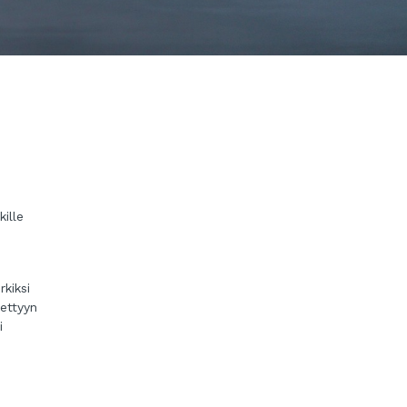
ille
kiksi
iettyyn
i