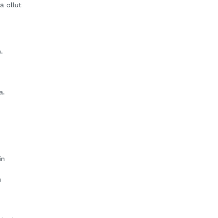
ä ollut
.
a.
in
ä