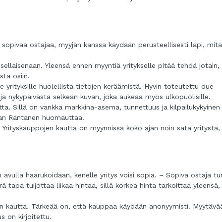
e sopivaa ostajaa, myyjän kanssa käydään perusteellisesti läpi, mitä
 sellaisenaan. Yleensä ennen myyntiä yritykselle pitää tehdä jotain,
sta osiin.
e yrityksille huolellista tietojen keräämistä. Hyvin toteutettu due
a ja nykypäivästä selkeän kuvan, joka aukeaa myös ulkopuolisille.
ta. Sillä on vankka markkina-asema, tunnettuus ja kilpailukykyinen
man Rantanen huomauttaa.
Yrityskauppojen kautta on myynnissä koko ajan noin sata yritystä,
 avulla haarukoidaan, kenelle yritys voisi sopia. – Sopiva ostaja tu
 tapa tuijottaa liikaa hintaa, sillä korkea hinta tarkoittaa yleensä,
en kautta. Tärkeää on, että kauppaa käydään anonyymisti. Myytävä
s on kirjoitettu.