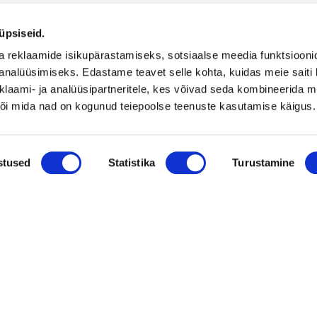
üpsiseid.
a reklaamide isikupärastamiseks, sotsiaalse meedia funktsiooni
analüüsimiseks. Edastame teavet selle kohta, kuidas meie saiti 
klaami- ja analüüsipartneritele, kes võivad seda kombineerida 
 või mida nad on kogunud teiepoolse teenuste kasutamise käigus.
Uusimad müügis olevad ettevõtted Soomes
Mü
is-
Euroopa patendiga kaitstud uuenduslik ja suure
stused
Statistika
Turustamine
müügipotentsiaaliga toode – Hübriid-
vihmaveekaevud.
k
Vaata kõiki