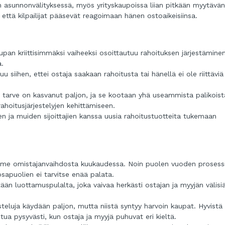
n asunnonvälityksessä, myös yrityskaupoissa liian pitkään myytävän
että kilpailijat pääsevät reagoimaan hänen ostoaikeisiinsa.
pan kriittisimmäksi vaiheeksi osoittautuu rahoituksen järjestäminen
a.
 siihen, ettei ostaja saakaan rahoitusta tai hänellä ei ole riittäviä
n tarve on kasvanut paljon, ja se kootaan yhä useammista palikoist
ahoitusjärjestelyjen kehittämiseen.
 ja muiden sijoittajien kanssa uusia rahoitustuotteita tukemaan
lme omistajanvaihdosta kuukaudessa. Noin puolen vuoden prosess
sapuolien ei tarvitse enää palata.
tään luottamuspulalta, joka vaivaa herkästi ostajan ja myyjän välisi
usteluja käydään paljon, mutta niistä syntyy harvoin kaupat. Hyvistä
tua pysyvästi, kun ostaja ja myyjä puhuvat eri kieltä.