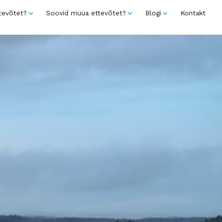
tevõtet?
Soovid müüa ettevõtet?
Blogi
Kontakt