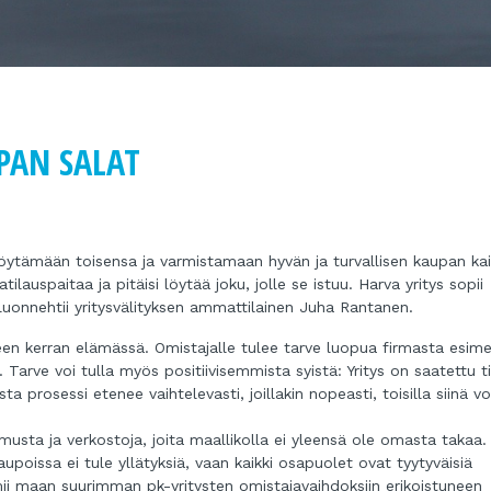
PAN SALAT
 löytämään toisensa ja varmistamaan hyvän ja turvallisen kaupan kaik
auspaitaa ja pitäisi löytää joku, jolle se istuu. Harva yritys sopii
, luonnehtii yritysvälityksen ammattilainen Juha Rantanen.
teen kerran elämässä. Omistajalle tulee tarve luopua firmasta esimer
a. Tarve voi tulla myös positiivisemmista syistä: Yritys on saatettu t
sta prosessi etenee vaihtelevasti, joillakin nopeasti, toisilla siinä vo
usta ja verkostoja, joita maallikolla ei yleensä ole omasta takaa.
aupoissa ei tule yllätyksiä, vaan kaikki osapuolet ovat tyytyväisiä
ii maan suurimman pk-yritysten omistajavaihdoksiin erikoistuneen