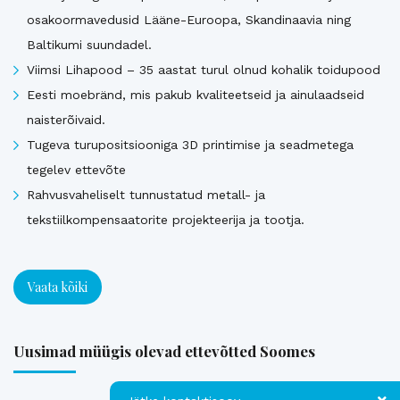
osakoormavedusid Lääne-Euroopa, Skandinaavia ning
Baltikumi suundadel.
Viimsi Lihapood – 35 aastat turul olnud kohalik toidupood
Eesti moebränd, mis pakub kvaliteetseid ja ainulaadseid
naisterõivaid.
Tugeva turupositsiooniga 3D printimise ja seadmetega
tegelev ettevõte
Rahvusvaheliselt tunnustatud metall- ja
tekstiilkompensaatorite projekteerija ja tootja.
Vaata kõiki
Uusimad müügis olevad ettevõtted Soomes