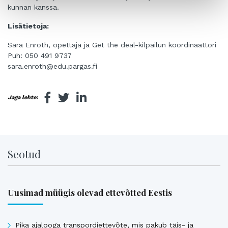
kunnan kanssa.
Lisätietoja:
Sara Enroth, opettaja ja Get the deal-kilpailun koordinaattori
Puh: 050 491 9737
sara.enroth@edu.pargas.fi
Jaga lehte:
Seotud
Uusimad müügis olevad ettevõtted Eestis
Pika ajalooga transpordiettevõte, mis pakub täis- ja