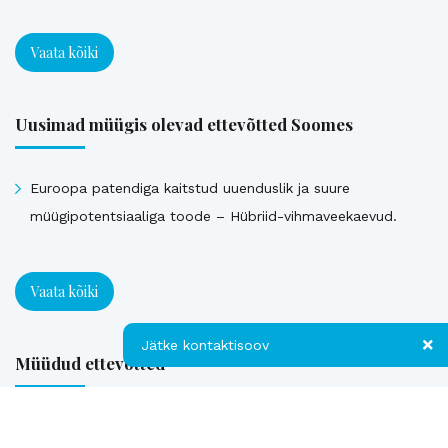
Vaata kõiki
Uusimad müügis olevad ettevõtted Soomes
Euroopa patendiga kaitstud uuenduslik ja suure
müügipotentsiaaliga toode – Hübriid-vihmaveekaevud.
Vaata kõiki
Jätke kontaktisoov
Müüdud ettevõtted
Jätke kontaktisoov
Loe referentse müüdud ettevõtetest