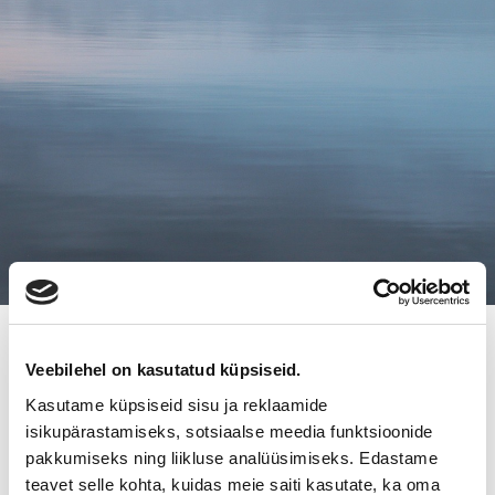
22.1.2018
Veebilehel on kasutatud küpsiseid.
PARKETTI- JA RAKENNUSPALVELU
Kasutame küpsiseid sisu ja reklaamide
J. SUOMELA OY:N LIIKETOIMINTA
isikupärastamiseks, sotsiaalse meedia funktsioonide
pakkumiseks ning liikluse analüüsimiseks. Edastame
UUTEEN OMISTUKSEEN
teavet selle kohta, kuidas meie saiti kasutate, ka oma