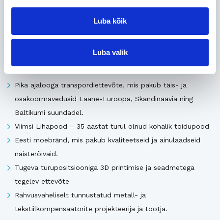
Seotud
Luba kõik
Luba valik
Uusimad müügis olevad ettevõtted Eestis
Pika ajalooga transpordiettevõte, mis pakub täis- ja
osakoormavedusid Lääne-Euroopa, Skandinaavia ning
Baltikumi suundadel.
Viimsi Lihapood – 35 aastat turul olnud kohalik toidupood
Eesti moebränd, mis pakub kvaliteetseid ja ainulaadseid
naisterõivaid.
Tugeva turupositsiooniga 3D printimise ja seadmetega
tegelev ettevõte
Rahvusvaheliselt tunnustatud metall- ja
tekstiilkompensaatorite projekteerija ja tootja.