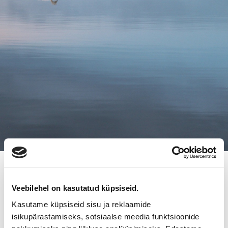
19.10.2020
PERINTEIKÄS
Veebilehel on kasutatud küpsiseid.
Kasutame küpsiseid sisu ja reklaamide
YLÖJÄRVELÄISRAVINTOLA
isikupärastamiseks, sotsiaalse meedia funktsioonide