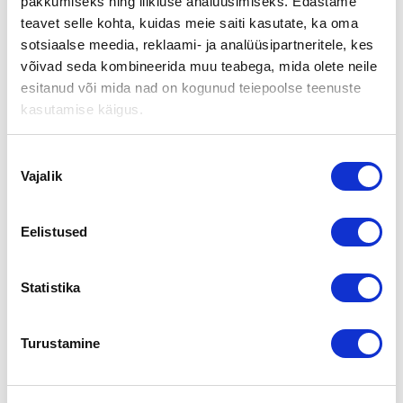
PALOWOUTI ON SAANUT UUDEN
pakkumiseks ning liikluse analüüsimiseks. Edastame
teavet selle kohta, kuidas meie saiti kasutate, ka oma
OMISTAJAN
sotsiaalse meedia, reklaami- ja analüüsipartneritele, kes
võivad seda kombineerida muu teabega, mida olete neile
esitanud või mida nad on kogunud teiepoolse teenuste
Perinteikäs ylöjärveläisravintola Palowouti on saanut uuden,
dynaamisen omistajan. Mika Pajukon Mpajukko-ravintolat Oy
kasutamise käigus.
osti sen liiketoiminnan Samuli Kailamaan Rinki Ravintolat
Oy:ltä.
Nõusoleku
Kaupan välitti:
Vajalik
valik
Eelistused
Aki Eiranto
Statistika
Tel
010 2864 026
Gsm
040 3592 244
aki.eiranto@yrityskaupat.net
Turustamine