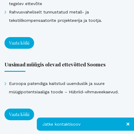
tegelev ettevõte
Rahvusvaheliselt tunnustatud metall- ja
tekstiilkompensaatorite projekteerija ja tootja.
Vaata kõiki
Uusimad müügis olevad ettevõtted Soomes
Euroopa patendiga kaitstud uuenduslik ja suure
müügipotentsiaaliga toode – Hübriid-vihmaveekaevud.
Vaata kõiki
Jätke kontaktisoov