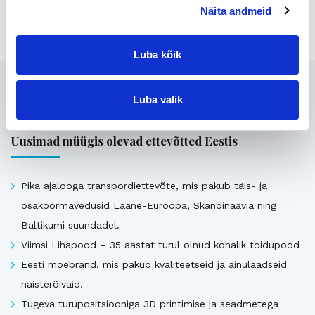
Jaga lehte:
Näita andmeid
Luba kõik
Seotud
Luba valik
Uusimad müügis olevad ettevõtted Eestis
Pika ajalooga transpordiettevõte, mis pakub täis- ja
osakoormavedusid Lääne-Euroopa, Skandinaavia ning
Baltikumi suundadel.
Viimsi Lihapood – 35 aastat turul olnud kohalik toidupood
Eesti moebränd, mis pakub kvaliteetseid ja ainulaadseid
naisterõivaid.
Tugeva turupositsiooniga 3D printimise ja seadmetega