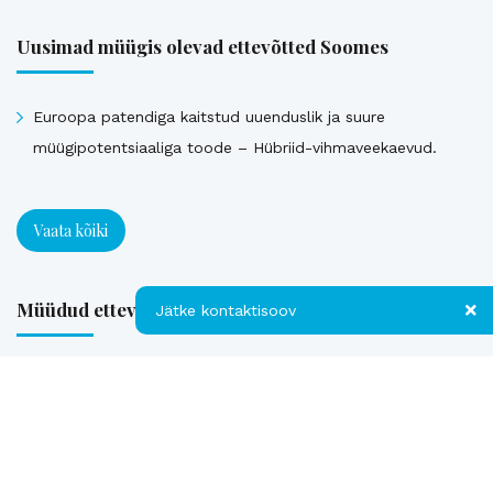
Uusimad müügis olevad ettevõtted Soomes
Euroopa patendiga kaitstud uuenduslik ja suure
müügipotentsiaaliga toode – Hübriid-vihmaveekaevud.
Vaata kõiki
Müüdud ettevõtted
Jätke kontaktisoov
Jätke kontaktisoov
Loe referentse müüdud ettevõtetest
Jätke oma telefoninumber või e-posti
aadress ning me võtame teiega ühendust!