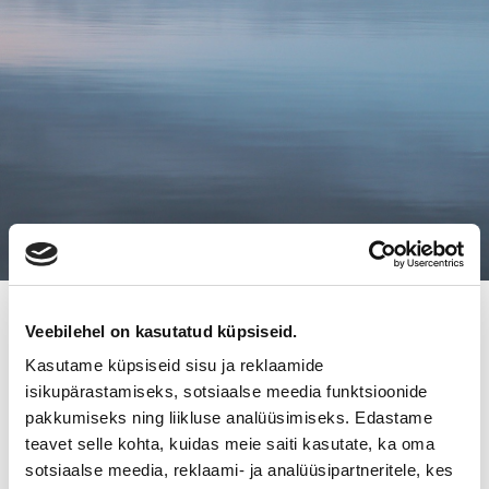
22.9.2010
Veebilehel on kasutatud küpsiseid.
PERINTEINEN PERHELEIPOMO
Kasutame küpsiseid sisu ja reklaamide
isikupärastamiseks, sotsiaalse meedia funktsioonide
NISU-NIKKARIT SIIRTYI UUTEEN
pakkumiseks ning liikluse analüüsimiseks. Edastame
OMISTUKSEEN
teavet selle kohta, kuidas meie saiti kasutate, ka oma
sotsiaalse meedia, reklaami- ja analüüsipartneritele, kes