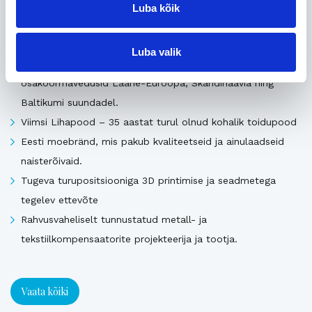
Luba kõik
Uusimad müügis olevad ettevõtted Eestis
Luba valik
Pika ajalooga transpordiettevõte, mis pakub täis- ja
osakoormavedusid Lääne-Euroopa, Skandinaavia ning
Baltikumi suundadel.
Viimsi Lihapood – 35 aastat turul olnud kohalik toidupood
Eesti moebränd, mis pakub kvaliteetseid ja ainulaadseid
naisterõivaid.
Tugeva turupositsiooniga 3D printimise ja seadmetega
tegelev ettevõte
Rahvusvaheliselt tunnustatud metall- ja
tekstiilkompensaatorite projekteerija ja tootja.
Vaata kõiki