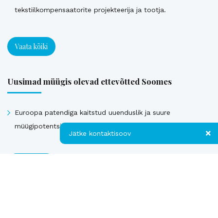
tekstiilkompensaatorite projekteerija ja tootja.
Vaata kõiki
Uusimad müügis olevad ettevõtted Soomes
Euroopa patendiga kaitstud uuenduslik ja suure
müügipotentsiaaliga toode – Hübriid-vihmaveekaevud.
Jätke kontaktisoov
Jätke kontaktisoov
Vaata kõiki
Jätke oma telefoninumber või e-posti
Müüdud ettevõtted
aadress ning me võtame teiega ühendust!
Telefon