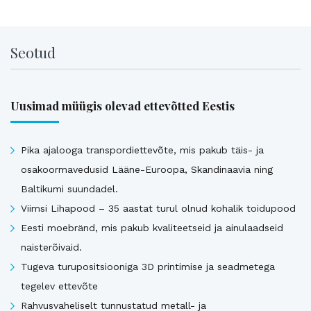
Seotud
Uusimad müügis olevad ettevõtted Eestis
Pika ajalooga transpordiettevõte, mis pakub täis- ja
osakoormavedusid Lääne-Euroopa, Skandinaavia ning
Baltikumi suundadel.
Viimsi Lihapood – 35 aastat turul olnud kohalik toidupood
Eesti moebränd, mis pakub kvaliteetseid ja ainulaadseid
naisterõivaid.
Tugeva turupositsiooniga 3D printimise ja seadmetega
tegelev ettevõte
Rahvusvaheliselt tunnustatud metall- ja