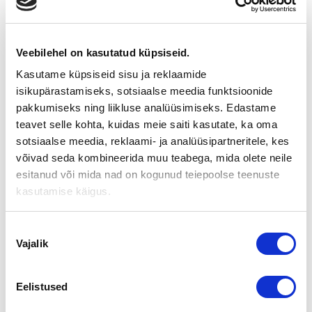
PIKA PUHTAUS OY OSTI ULTRA-
PALVELU OY:N
Veebilehel on kasutatud küpsiseid.
Kasutame küpsiseid sisu ja reklaamide
“Myymäläsiivouksia yli 20 vuoden kokemuksella.
isikupärastamiseks, sotsiaalse meedia funktsioonide
Ultra-Palvelu Oy on vuonna 1988 perustettu siivouspalveluja
pakkumiseks ning liikluse analüüsimiseks. Edastame
tarjoava yritys, jonka liiketoiminta on siirtynyt PiKa Puhtaus
teavet selle kohta, kuidas meie saiti kasutate, ka oma
Oy:lle keväällä 2020. Tällä yritysjärjestelyllä vahvistamme
sotsiaalse meedia, reklaami- ja analüüsipartneritele, kes
yritysasiakaspuolen palvelutarjontaa sekä rakennamme uuden
võivad seda kombineerida muu teabega, mida olete neile
merkittävän tukijalan liiketoiminnallemme.
esitanud või mida nad on kogunud teiepoolse teenuste
Myymäläsiivouksiin tarjoamme asiakkaiden tyytyväisyyteen ja
kasutamise käigus.
yli 20 vuoden kokemukseen perustuvat palvelumme
yksilöllisellä ja tarpeesi täyttävällä sopimuksella.
Nõusoleku
Vajalik
Ammattitaitoiset työntekijämme ja laaja-alainen
valik
kokemuksemme alalta luovat pohjan menestyksekkäille
asiakassuhteille. Haluamme olla yhteistyökumppanisi nyt ja
Eelistused
tulevaisuudessa