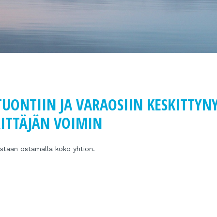
ONTIIN JA VARAOSIIN KESKITTYN
RITTÄJÄN VOIMIN
pästään ostamalla koko yhtiön.