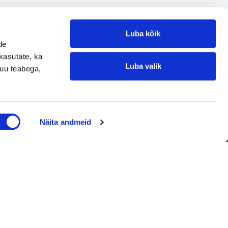
Luba kõik
de
kasutate, ka
Luba valik
muu teabega,
Jätke kontaktisoov
Näita andmeid
Jätke kontaktisoov
Jätke oma telefoninumber või e-posti
aadress ning me võtame teiega ühendust!
Kontakt
Telefon
-korrus