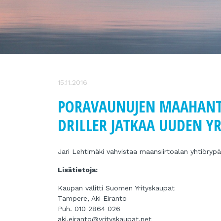
15.11.2016
PORAVAUNUJEN MAAHANTU
DRILLER JATKAA UUDEN Y
Jari Lehtimäki vahvistaa maansiirtoalan yhtiöry
Lisätietoja:
Kaupan välitti Suomen Yrityskaupat
Tampere, Aki Eiranto
Puh. 010 2864 026
aki.eiranto@yrityskaupat.net