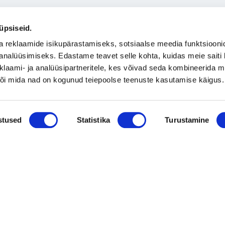
üpsiseid.
a reklaamide isikupärastamiseks, sotsiaalse meedia funktsiooni
analüüsimiseks. Edastame teavet selle kohta, kuidas meie saiti 
klaami- ja analüüsipartneritele, kes võivad seda kombineerida 
 või mida nad on kogunud teiepoolse teenuste kasutamise käigus.
stused
Statistika
Turustamine
 Eesti OÜ, Pärnu mnt 142, Donte ärikeskuse peahoone, Sissepääs D, III