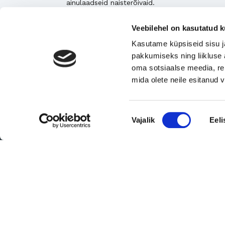
ainulaadseid naisterõivaid.
Tugeva turupositsiooniga 3D printimise ja
Veebilehel on kasutatud k
seadmetega tegelev ettevõte
Kasutame küpsiseid sisu j
Rahvusvaheliselt tunnustatud metall- ja
pakkumiseks ning liikluse 
tekstiilkompensaatorite projekteerija ja tootja.
oma sotsiaalse meedia, re
mida olete neile esitanud
Vaata kõiki
Nõusoleku
Vajalik
Eeli
valik
© 2026 Suomen Yrityskaupat Oy - Suomen Yrityskaupat