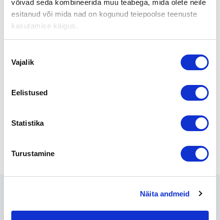
võivad seda kombineerida muu teabega, mida olete neile
Pitkään toiminut ja alalla hyvin tunnettu kolarikorjaamo siirtyy
esitanud või mida nad on kogunud teiepoolse teenuste
uusille yrittäjille. Myyjä toimii vielä hetken aikaa yrityksen
kasutamise käigus.
palveluksessa varmistamalla näin onnistuneen liiketoiminnan
siirron.
Nõusoleku
Lisätietoja:
Vajalik
valik
Kaupan välitti Suomen Yrityskaupat
Varsinais-Suomi, Juha-Pekka Asuinmaa
Eelistused
Puh. 050 4611 360
jp.asuinmaa@yrityskaupat.net
Statistika
Jaga lehte:
Turustamine
Seotud
Näita andmeid