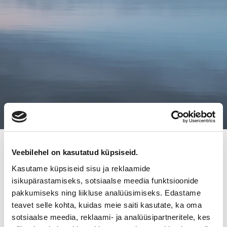
5.10.2016
Veebilehel on kasutatud küpsiseid.
PÖYTYÄLLÄ TOIMIVA
Kasutame küpsiseid sisu ja reklaamide
isikupärastamiseks, sotsiaalse meedia funktsioonide
AURANMAAN AUTO ON
pakkumiseks ning liikluse analüüsimiseks. Edastame
VAIHTANUT OMISTAJAA
teavet selle kohta, kuidas meie saiti kasutate, ka oma
sotsiaalse meedia, reklaami- ja analüüsipartneritele, kes