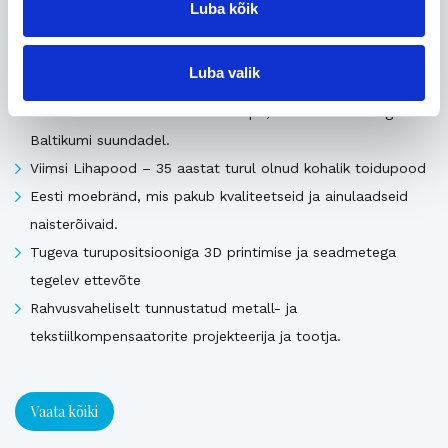
Luba kõik
Uusimad müügis olevad ettevõtted Eestis
Luba valik
Pika ajalooga transpordiettevõte, mis pakub täis- ja
osakoormavedusid Lääne-Euroopa, Skandinaavia ning
Baltikumi suundadel.
Viimsi Lihapood – 35 aastat turul olnud kohalik toidupood
Eesti moebränd, mis pakub kvaliteetseid ja ainulaadseid
naisterõivaid.
Tugeva turupositsiooniga 3D printimise ja seadmetega
tegelev ettevõte
Rahvusvaheliselt tunnustatud metall- ja
tekstiilkompensaatorite projekteerija ja tootja.
Vaata kõiki