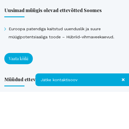
Uusimad müügis olevad ettevõtted Soomes
Euroopa patendiga kaitstud uuenduslik ja suure
müügipotentsiaaliga toode – Hübriid-vihmaveekaevud.
Vaata kõiki
Müüdud ettevõtted
Jätke kontaktisoov
Jätke kontaktisoov
Loe referentse müüdud ettevõtetest
Jätke oma telefoninumber või e-posti
aadress ning me võtame teiega ühendust!