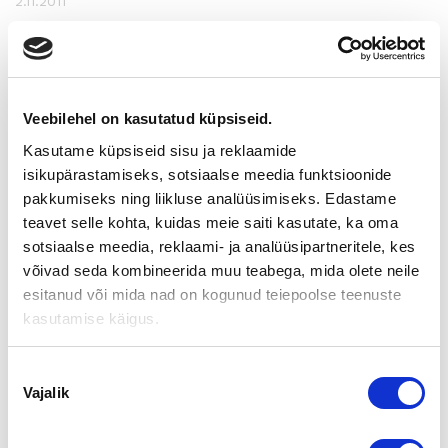
2.11.2011
PREGAME TURKU -
YRITYSMESSUILLA VILINÄÄ!
Veebilehel on kasutatud küpsiseid.
Ensimmäinen PreGame-kiertueen tapahtuma houkutteli Turun
Kasutame küpsiseid sisu ja reklaamide
Kupittaan OS/G Areenalle 2.11.2011 reilut 2100 kävijää.
isikupärastamiseks, sotsiaalse meedia funktsioonide
PreGame Turku -tapahtumassa oli mahdollista tutustua
pakkumiseks ning liikluse analüüsimiseks. Edastame
näytteilleasettajien ständeihin ja jäädä seuraamaan illan
teavet selle kohta, kuidas meie saiti kasutate, ka oma
ottelua TUTO Hockey-Vaasan Sport. Ensimmäistä kertaa
sotsiaalse meedia, reklaami- ja analüüsipartneritele, kes
Suomessa yrittäjyyttä tuotiin ihmisten tietoisuuteen jääkiekko-
ottelun yhteydessä järjestetyillä yritysmessuilla.
võivad seda kombineerida muu teabega, mida olete neile
esitanud või mida nad on kogunud teiepoolse teenuste
kasutamise käigus.
Arvonnoissa onnetar suosi seuraavia henkilöitä:
Nõusoleku
Vajalik
valik
If:n 300 €:n elämyslahjakortin voitti Jouni Olkkonen Wetec
Oy:stä.