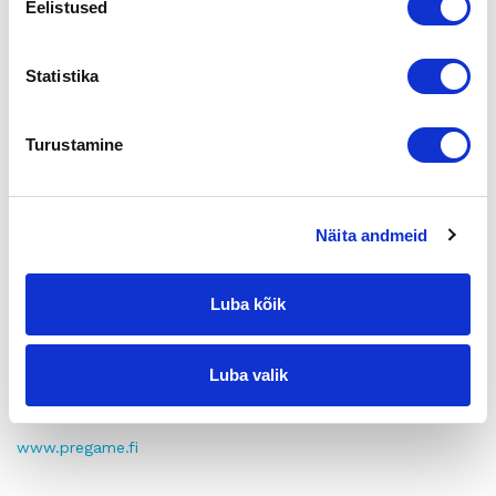
Eelistused
Manpowerin SHL arvioinnin voitti Arja-Liisa Kontto.
Manpowerin treenikassin voitti Elina Rostedt Tilitoimisto
Statistika
Aarnio Oy:stä.
Duetto Groupin luotto- ja perintäalan kurssipaikan (arvo 590
Turustamine
eur) voitti Erja Kaihlamo.
Perustayritys fi Oy:n arvonnassa TUTO:n kausikortteja 2kpl
voitti Pepe Yli-Kaila.
Näita andmeid
Pääpalkinto: DNA:n arpoman Nokian N9-puhelimen voitti
Elina Rostedt Tilitoimisto Aarnio Oy:stä.
Luba kõik
Onnittelut voittajille!
Luba valik
Jää seuraamaan ilmoittelua PreGame-kiertueen muista
paikkakunnista!
www.pregame.fi