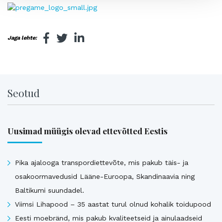
Jaga lehte:
Seotud
Uusimad müügis olevad ettevõtted Eestis
Pika ajalooga transpordiettevõte, mis pakub täis- ja
osakoormavedusid Lääne-Euroopa, Skandinaavia ning
Baltikumi suundadel.
Viimsi Lihapood – 35 aastat turul olnud kohalik toidupood
Eesti moebränd, mis pakub kvaliteetseid ja ainulaadseid