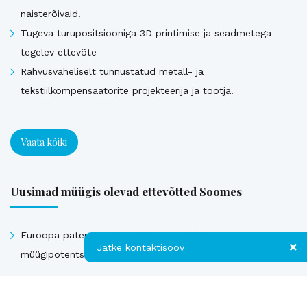
naisterõivaid.
Tugeva turupositsiooniga 3D printimise ja seadmetega
tegelev ettevõte
Rahvusvaheliselt tunnustatud metall- ja
tekstiilkompensaatorite projekteerija ja tootja.
Vaata kõiki
Uusimad müügis olevad ettevõtted Soomes
Euroopa patendiga kaitstud uuenduslik ja suure
Jätke kontaktisoov
müügipotentsiaaliga toode – Hübriid-vihmaveekaevud.
Jätke kontaktisoov
Vaata kõiki