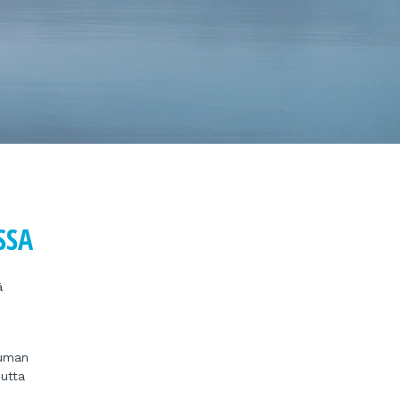
SSA
ä
tuman
uutta