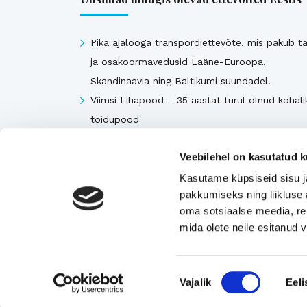
Pika ajalooga transpordiettevõte, mis pakub tä
ja osakoormavedusid Lääne-Euroopa,
Skandinaavia ning Baltikumi suundadel.
Viimsi Lihapood – 35 aastat turul olnud kohali
toidupood
Eesti moebränd, mis pakub kvaliteetseid ja
Veebilehel on kasutatud k
ainulaadseid naisterõivaid.
Tugeva turupositsiooniga 3D printimise ja
Kasutame küpsiseid sisu j
pakkumiseks ning liikluse 
seadmetega tegelev ettevõte
oma sotsiaalse meedia, re
Rahvusvaheliselt tunnustatud metall- ja
mida olete neile esitanud
tekstiilkompensaatorite projekteerija ja tootja.
Nõusoleku
Vajalik
Eeli
Vaata kõiki
valik