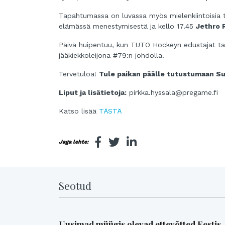
Tapahtumassa on luvassa myös mielenkiintoisia ti
elämässä menestymisestä ja kello 17.45
Jethro 
Päivä huipentuu, kun TUTO Hockeyn edustajat taist
jääkiekkoleijona #79:n johdolla.
Tervetuloa!
Tule paikan päälle tutustumaan S
Liput ja lisätietoja:
pirkka.hyssala@pregame.fi
Katso lisää
TÄSTÄ
Jaga lehte:
Seotud
Uusimad müügis olevad ettevõtted Eestis