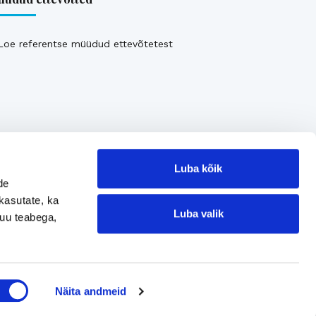
Loe referentse müüdud ettevõtetest
Luba kõik
de
kasutate, ka
Luba valik
muu teabega,
Jätke kontaktisoov
Näita andmeid