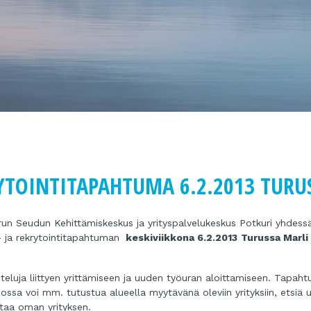
RYTOINTITAPAHTUMA 6.2.2013 TURU
urun Seudun Kehittämiskeskus ja yrityspalvelukeskus Potkuri yhdess
- ja rekrytointitapahtuman
keskiviikkona 6.2.2013
Turussa
Marli
steluja liittyen yrittämiseen ja uuden työuran aloittamiseen. Tapah
jossa voi mm. tutustua alueella myytävänä oleviin yrityksiin, etsiä 
staa oman yrityksen.