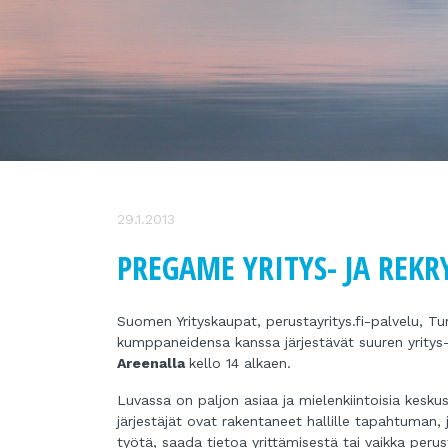
29.1.2013
PREGAME YRITYS- JA REK
Suomen Yrityskaupat, perustayritys.fi-palvelu, T
kumppaneidensa kanssa järjestävät suuren yritys
Areenalla
kello 14 alkaen.
Luvassa on paljon asiaa ja mielenkiintoisia kesku
järjestäjät ovat rakentaneet hallille tapahtuman, 
työtä, saada tietoa yrittämisestä tai vaikka peru