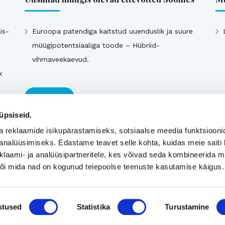
is-
Euroopa patendiga kaitstud uuenduslik ja suure
müügipotentsiaaliga toode – Hübriid-
vihmaveekaevud.
k
Vaata kõiki
üpsiseid.
a reklaamide isikupärastamiseks, sotsiaalse meedia funktsiooni
analüüsimiseks. Edastame teavet selle kohta, kuidas meie saiti 
klaami- ja analüüsipartneritele, kes võivad seda kombineerida 
 või mida nad on kogunud teiepoolse teenuste kasutamise käigus.
stused
Statistika
Turustamine