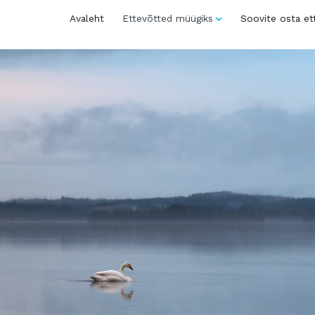
Avaleht
Ettevõtted müügiks
Soovite osta et