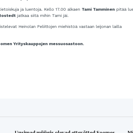
etoiskuja ja luentoja. Kello 17.00 alkaen
Tami Tamminen
pitää lu
Rostedt
jatkaa siitä mihin Tami jäi.
elevat Heinolan Peliittojen miehistöä vastaan leijonan lailla
uomen Yrityskauppojen
messuo
sastoon.
Uusimad müügis olevad ettevõtted Soomes
Mü