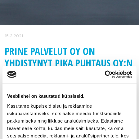
15.3.2021
PRINE PALVELUT OY ON
YHDISTYNYT PIKA PUHTAUS OY:N
KANSSA 1.3.2021 ALKAEN
Prine Palvelut Oy:n yritys- ja kotisiivouspalvelut siirtyvät
Veebilehel on kasutatud küpsiseid.
osaksi PiKa Puhtaus Oy:n suurempaa
organisaatiota.
Kasutame küpsiseid sisu ja reklaamide
Prine palvelut Oy aloitti kumppanin etsinnän vuoden 2020
isikupärastamiseks, sotsiaalse meedia funktsioonide
puolella ja eri vaihtoehdoista parhaan
pakkumiseks ning liikluse analüüsimiseks. Edastame
toiminnallisen kokonaisuuden pystyi tarjoamaan koti- ja
teavet selle kohta, kuidas meie saiti kasutate, ka oma
yrityssiiivouksiin keskittynyt PiKa Puhtaus Oy.
sotsiaalse meedia, reklaami- ja analüüsipartneritele, kes
”Pandemian alkaessa alkuvuonna 2020 ymmärsin yritykseni