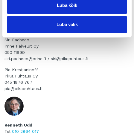
tervetulleeksi PiKa Puhtauteen ja uskon, että pystymme
Luba kõik
yhdessä palvelemaan asiakkaitamme entistäkin
paremmin”, toteaa PiKa Puhtaus Oy:n pääomistaja Pia
Krestjaninoff.
Luba valik
Ystävällisin terveisin,
Siri Pacheco
Prine Palvelut Oy
050 11999
siri.pacheco@prine.fi / siri@pikapuhtaus.fi
Pia Krestjaninoff
PiKa Puhtaus Oy
045 1976 767
pia@pikapuhtaus.fi
Kenneth Udd
Tel
010 2864 017