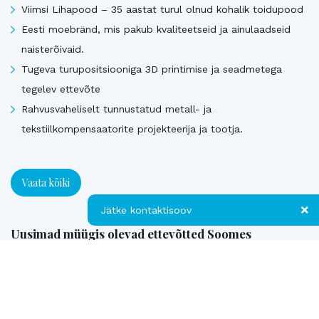
Viimsi Lihapood – 35 aastat turul olnud kohalik toidupood
Eesti moebränd, mis pakub kvaliteetseid ja ainulaadseid
naisterõivaid.
Tugeva turupositsiooniga 3D printimise ja seadmetega
tegelev ettevõte
Rahvusvaheliselt tunnustatud metall- ja
tekstiilkompensaatorite projekteerija ja tootja.
Vaata kõiki
Jätke kontaktisoov
Uusimad müügis olevad ettevõtted Soomes
Jätke kontaktisoov
Euroopa patendiga kaitstud uuenduslik ja suure
Jätke oma telefoninumber või e-posti
müügipotentsiaaliga toode – Hübriid-vihmaveekaevud.
aadress ning me võtame teiega ühendust!