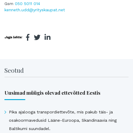
Gsm
050 5011 014
kenneth.udd@yrityskaupat.net
Jaga lehte:
Seotud
Uusimad müügis olevad ettevõtted Eestis
Pika ajalooga transpordiettevõte, mis pakub täis- ja
osakoormavedusid Lääne-Euroopa, Skandinaavia ning
Baltikumi suundadel.