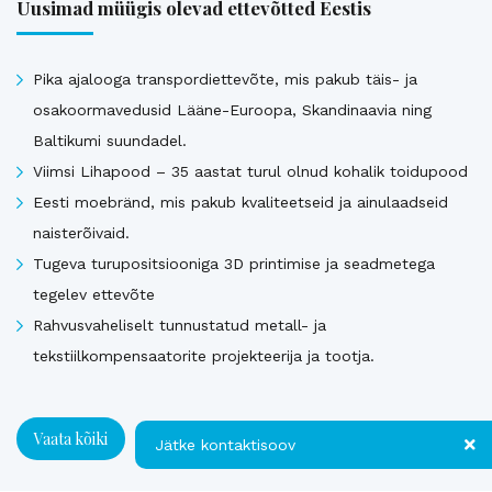
Uusimad müügis olevad ettevõtted Eestis
Pika ajalooga transpordiettevõte, mis pakub täis- ja
osakoormavedusid Lääne-Euroopa, Skandinaavia ning
Baltikumi suundadel.
Viimsi Lihapood – 35 aastat turul olnud kohalik toidupood
Eesti moebränd, mis pakub kvaliteetseid ja ainulaadseid
naisterõivaid.
Tugeva turupositsiooniga 3D printimise ja seadmetega
tegelev ettevõte
Rahvusvaheliselt tunnustatud metall- ja
tekstiilkompensaatorite projekteerija ja tootja.
Vaata kõiki
Jätke kontaktisoov