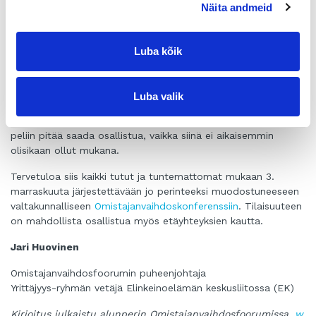
näkökulman. Hiekkalaatikon venyttäminen tarjoaa yleensä
Näita andmeid
myös hyvän mahdollisuuden sitouttaa uusia ja mahdollisesti
tulevaisuudessa hyvinkin relevantteja tahoja johonkin tärkeäksi
koettuun tehtävään.
Luba kõik
Omistajanvaihdosfoorumin yksi tavoitteista on kerätä yhteen
yrityskauppojen ja sukupolvenvaihdosten edistämisestä
Luba valik
kiinnostuneet toimijat. Omistajanvaihdosten edistämisen
kenttä ei saa olla varattu pelkästään nykyisille aktiiveille, vaan
peliin pitää saada osallistua, vaikka siinä ei aikaisemmin
olisikaan ollut mukana.
Tervetuloa siis kaikki tutut ja tuntemattomat mukaan 3.
marraskuuta järjestettävään jo perinteeksi muodostuneeseen
valtakunnalliseen
Omistajanvaihdoskonferenssiin
. Tilaisuuteen
on mahdollista osallistua myös etäyhteyksien kautta.
Jari Huovinen
Omistajanvaihdosfoorumin puheenjohtaja
Yrittäjyys-ryhmän vetäjä Elinkeinoelämän keskusliitossa (EK)
Kirjoitus julkaistu alunperin Omistajanvaihdosfoorumissa,
w