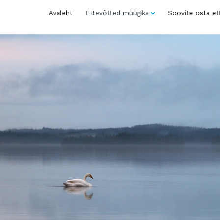
Avaleht
Ettevõtted müügiks
Soovite osta et