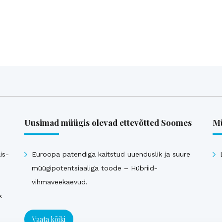
Uusimad müügis olevad ettevõtted Soomes
Mü
is-
Euroopa patendiga kaitstud uuenduslik ja suure
müügipotentsiaaliga toode – Hübriid-
vihmaveekaevud.
k
Vaata kõiki