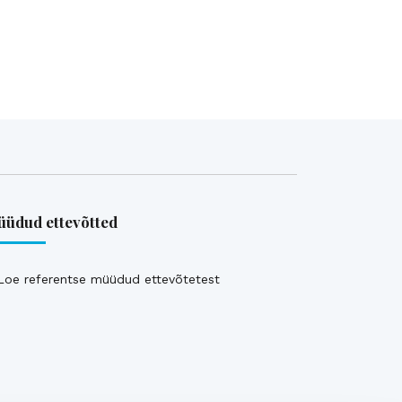
üdud ettevõtted
Loe referentse müüdud ettevõtetest