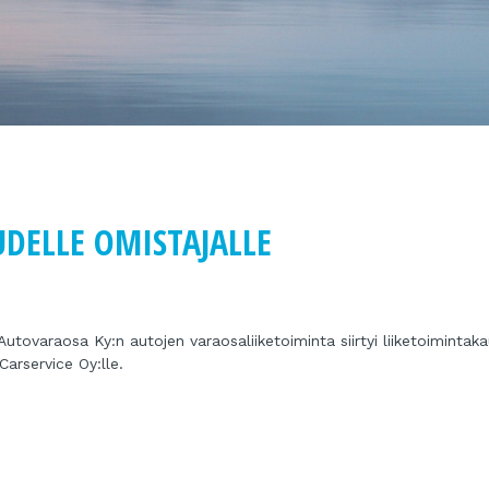
DELLE OMISTAJALLE
tovaraosa Ky:n autojen varaosaliiketoiminta siirtyi liiketoimintaka
arservice Oy:lle.