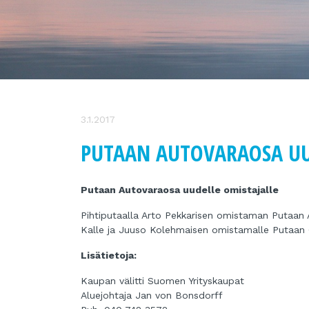
3.1.2017
PUTAAN AUTOVARAOSA UU
Putaan Autovaraosa uudelle omistajalle
Pihtiputaalla Arto Pekkarisen omistaman Putaan Au
Kalle ja Juuso Kolehmaisen omistamalle Putaan C
Lisätietoja:
Kaupan välitti Suomen Yrityskaupat
Aluejohtaja Jan von Bonsdorff