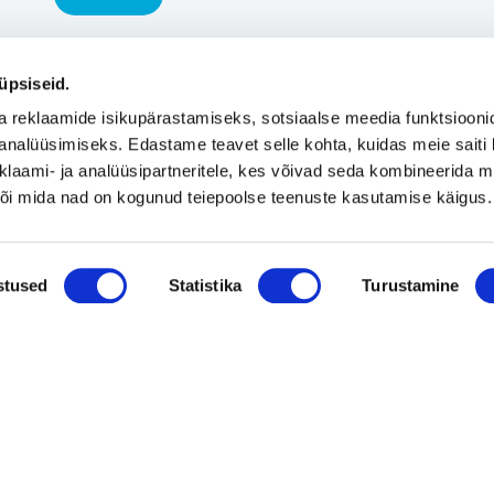
üpsiseid.
a reklaamide isikupärastamiseks, sotsiaalse meedia funktsiooni
analüüsimiseks. Edastame teavet selle kohta, kuidas meie saiti 
klaami- ja analüüsipartneritele, kes võivad seda kombineerida 
 või mida nad on kogunud teiepoolse teenuste kasutamise käigus.
stused
Statistika
Turustamine