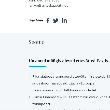
Puh. 040 742 3572
jan.vb@yrityskaupat.net
Jaga lehte:
Seotud
Uusimad müügis olevad ettevõtted Eestis
Pika ajalooga transpordiettevõte, mis pakub tä
ja osakoormavedusid Lääne-Euroopa,
Skandinaavia ning Baltikumi suundadel.
Viimsi Lihapood – 35 aastat turul olnud kohali
toidupood