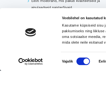
Eesti moebränd, mis pakub kvaliteetseid ja
ainulaadseid naisterõivaid.
Tugeva turupositsiooniga 3D printimise ja
Veebilehel on kasutatud k
seadmetega tegelev ettevõte
Kasutame küpsiseid sisu j
Rahvusvaheliselt tunnustatud metall- ja
pakkumiseks ning liikluse 
tekstiilkompensaatorite projekteerija ja tootja.
oma sotsiaalse meedia, re
mida olete neile esitanud
Vaata kõiki
Nõusoleku
Vajalik
Eeli
valik