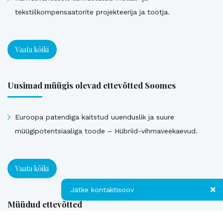
tekstiilkompensaatorite projekteerija ja tootja.
Vaata kõiki
Uusimad müügis olevad ettevõtted Soomes
Euroopa patendiga kaitstud uuenduslik ja suure
müügipotentsiaaliga toode – Hübriid-vihmaveekaevud.
Vaata kõiki
Jätke kontaktisoov
Müüdud ettevõtted
Jätke kontaktisoov