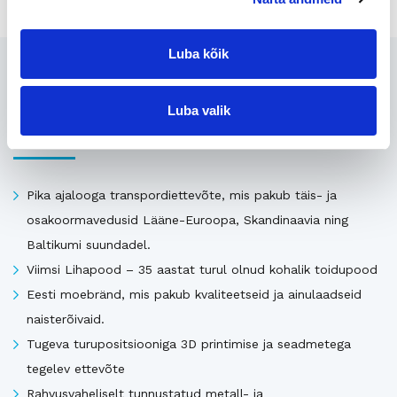
Luba kõik
Seotud
Luba valik
Uusimad müügis olevad ettevõtted Eestis
Pika ajalooga transpordiettevõte, mis pakub täis- ja
osakoormavedusid Lääne-Euroopa, Skandinaavia ning
Baltikumi suundadel.
Viimsi Lihapood – 35 aastat turul olnud kohalik toidupood
Eesti moebränd, mis pakub kvaliteetseid ja ainulaadseid
naisterõivaid.
Tugeva turupositsiooniga 3D printimise ja seadmetega
tegelev ettevõte
Rahvusvaheliselt tunnustatud metall- ja