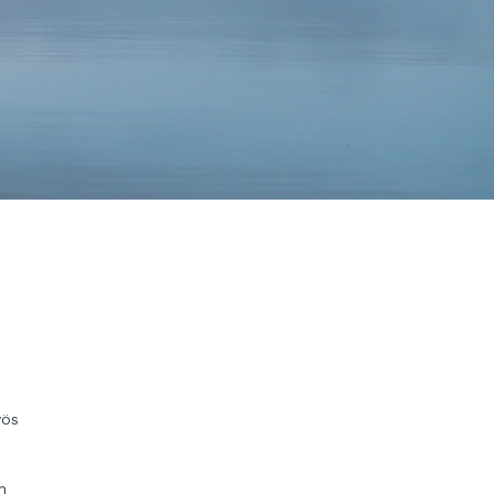
yös
n