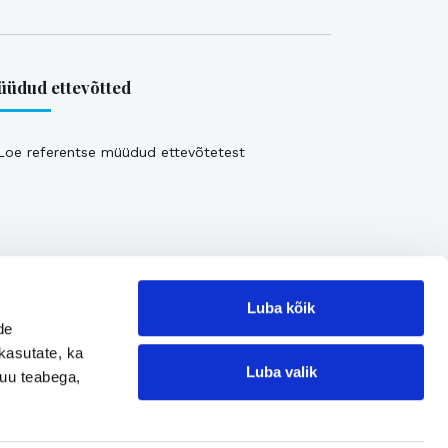
üdud ettevõtted
Loe referentse müüdud ettevõtetest
Luba kõik
de
kasutate, ka
Luba valik
muu teabega,