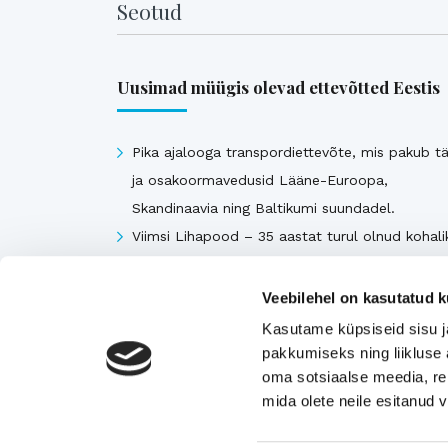
Seotud
Uusimad müügis olevad ettevõtted Eestis
Pika ajalooga transpordiettevõte, mis pakub tä
ja osakoormavedusid Lääne-Euroopa,
Skandinaavia ning Baltikumi suundadel.
Viimsi Lihapood – 35 aastat turul olnud kohali
toidupood
Eesti moebränd, mis pakub kvaliteetseid ja
Veebilehel on kasutatud k
ainulaadseid naisterõivaid.
Kasutame küpsiseid sisu j
Tugeva turupositsiooniga 3D printimise ja
pakkumiseks ning liikluse 
seadmetega tegelev ettevõte
oma sotsiaalse meedia, re
mida olete neile esitanud
Rahvusvaheliselt tunnustatud metall- ja
tekstiilkompensaatorite projekteerija ja tootja.