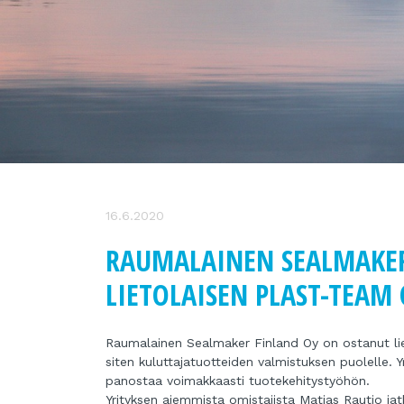
16.6.2020
RAUMALAINEN SEALMAKER
LIETOLAISEN PLAST-TEAM
Raumalainen Sealmaker Finland Oy on ostanut li
siten kuluttajatuotteiden valmistuksen puolelle. 
panostaa voimakkaasti tuotekehitystyöhön.
Yrityksen aiemmista omistajista Matias Rautio jat