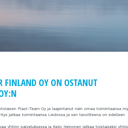
 FINLAND OY ON OSTANUT
 OY:N
etolaisen Plast-Team Oy ja laajentanut näin omaa toimintaansa m
Yritys jatkaa toimintaansa Liedossa ja sen tavoitteena on edelleen
kaa yhtiön palveluksessa ja Keijo Heinonen jatkaa toistaiseksi yhtiö