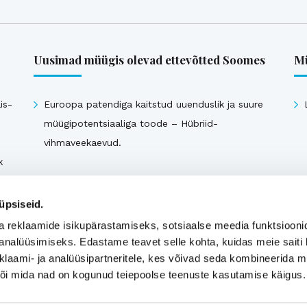
Uusimad müügis olevad ettevõtted Soomes
Mü
is-
Euroopa patendiga kaitstud uuenduslik ja suure
müügipotentsiaaliga toode – Hübriid-
vihmaveekaevud.
k
Vaata kõiki
üpsiseid.
a reklaamide isikupärastamiseks, sotsiaalse meedia funktsiooni
analüüsimiseks. Edastame teavet selle kohta, kuidas meie saiti 
klaami- ja analüüsipartneritele, kes võivad seda kombineerida 
 või mida nad on kogunud teiepoolse teenuste kasutamise käigus.