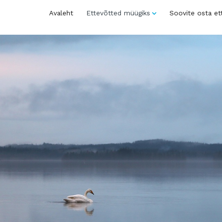
Avaleht
Ettevõtted müügiks
Soovite osta et