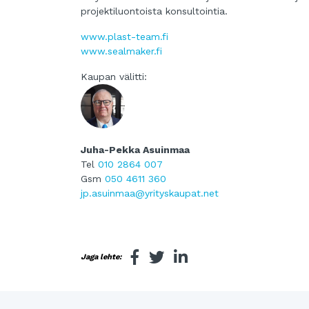
projektiluontoista konsultointia.
www.plast-team.fi
www.sealmaker.fi
Kaupan välitti:
Juha-Pekka Asuinmaa
Tel
010 2864 007
Gsm
050 4611 360
jp.asuinmaa@yrityskaupat.net
Jaga lehte: