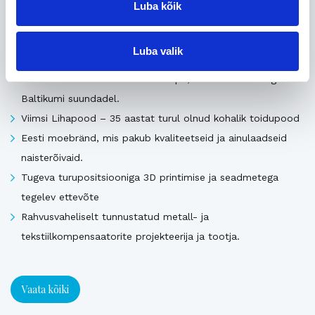
Luba kõik
Uusimad müügis olevad ettevõtted Eestis
Luba valik
Pika ajalooga transpordiettevõte, mis pakub täis- ja
osakoormavedusid Lääne-Euroopa, Skandinaavia ning
Baltikumi suundadel.
Viimsi Lihapood – 35 aastat turul olnud kohalik toidupood
Eesti moebränd, mis pakub kvaliteetseid ja ainulaadseid
naisterõivaid.
Tugeva turupositsiooniga 3D printimise ja seadmetega
tegelev ettevõte
Rahvusvaheliselt tunnustatud metall- ja
tekstiilkompensaatorite projekteerija ja tootja.
Vaata kõiki