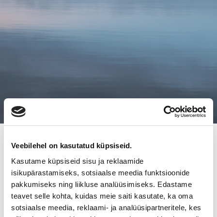
10.4.2018
Veebilehel on kasutatud küpsiseid.
RAVINTOLA JAZMIN
Kasutame küpsiseid sisu ja reklaamide
isikupärastamiseks, sotsiaalse meedia funktsioonide
FUENGIROLAN LOS BOLICHESISSA
pakkumiseks ning liikluse analüüsimiseks. Edastame
ON VAIHTANUT OMISTAJAA
teavet selle kohta, kuidas meie saiti kasutate, ka oma
sotsiaalse meedia, reklaami- ja analüüsipartneritele, kes