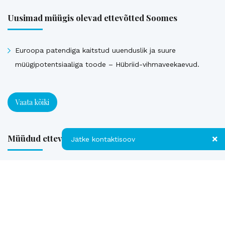
Uusimad müügis olevad ettevõtted Soomes
Euroopa patendiga kaitstud uuenduslik ja suure
müügipotentsiaaliga toode – Hübriid-vihmaveekaevud.
Vaata kõiki
Müüdud ettevõtted
Jätke kontaktisoov
Jätke kontaktisoov
Loe referentse müüdud ettevõtetest
Jätke oma telefoninumber või e-posti
aadress ning me võtame teiega ühendust!