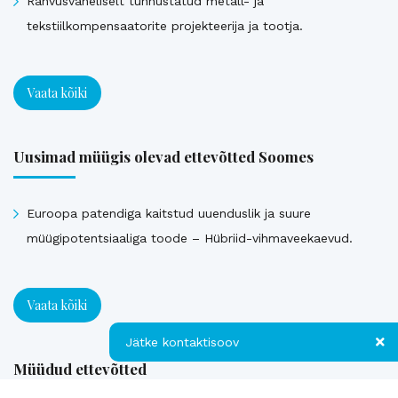
Rahvusvaheliselt tunnustatud metall- ja
tekstiilkompensaatorite projekteerija ja tootja.
Vaata kõiki
Uusimad müügis olevad ettevõtted Soomes
Euroopa patendiga kaitstud uuenduslik ja suure
müügipotentsiaaliga toode – Hübriid-vihmaveekaevud.
Vaata kõiki
Jätke kontaktisoov
Müüdud ettevõtted
Jätke kontaktisoov