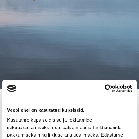
17.12.2019
Veebilehel on kasutatud küpsiseid.
RIMTEK SYSTEM OY ON
Kasutame küpsiseid sisu ja reklaamide
VAIHTANUT OMISTAJAA
isikupärastamiseks, sotsiaalse meedia funktsioonide
pakkumiseks ning liikluse analüüsimiseks. Edastame