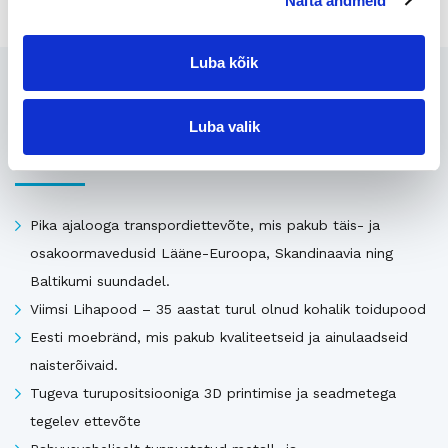
Näita andmeid
Luba kõik
Seotud
Luba valik
Uusimad müügis olevad ettevõtted Eestis
Pika ajalooga transpordiettevõte, mis pakub täis- ja
osakoormavedusid Lääne-Euroopa, Skandinaavia ning
Baltikumi suundadel.
Viimsi Lihapood – 35 aastat turul olnud kohalik toidupood
Eesti moebränd, mis pakub kvaliteetseid ja ainulaadseid
naisterõivaid.
Tugeva turupositsiooniga 3D printimise ja seadmetega
tegelev ettevõte