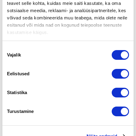
teavet selle kohta, kuidas meie saiti kasutate, ka oma
Matti Ylenius ja Petri Tanner myivät perustamansa, hyvin
sotsiaalse meedia, reklaami- ja analüüsipartneritele, kes
menestyvän, pääosin tekstiiliteollisuuden-, painokoneiden
sekä ompelu- ja kutomakoneiden, sekä tarvikkeiden
võivad seda kombineerida muu teabega, mida olete neile
tukkukauppaa hoitavan yhtiönsä. Ostajana RimTeam Holding
esitanud või mida nad on kogunud teiepoolse teenuste
Oy.
kasutamise käigus.
Kaupan välitti:
Nõusoleku
Vajalik
valik
Eelistused
Aki Eiranto
Tel
010 2864 026
Statistika
Gsm
040 3592 244
aki.eiranto@yrityskaupat.net
Turustamine
Jaga lehte: