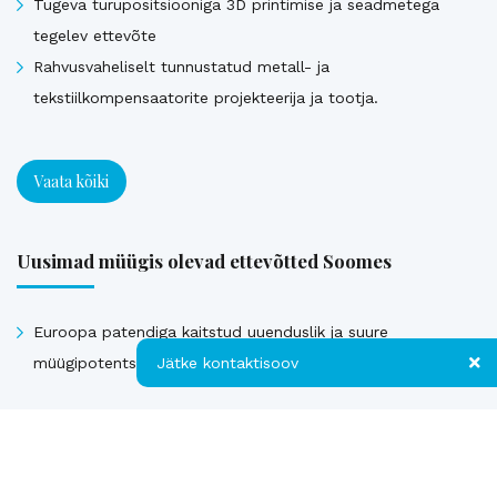
Tugeva turupositsiooniga 3D printimise ja seadmetega
tegelev ettevõte
Rahvusvaheliselt tunnustatud metall- ja
tekstiilkompensaatorite projekteerija ja tootja.
Vaata kõiki
Uusimad müügis olevad ettevõtted Soomes
Euroopa patendiga kaitstud uuenduslik ja suure
müügipotentsiaaliga toode – Hübriid-vihmaveekaevud.
Jätke kontaktisoov
Jätke kontaktisoov
Vaata kõiki
Jätke oma telefoninumber või e-posti