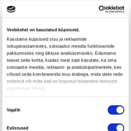
RYHDY YRITYSVÄLITTÄJÄKSI
POHJOIS-SUOMEEN!
Veebilehel on kasutatud küpsiseid.
Etsimme uusia myynnin ja talouselämän
Kasutame küpsiseid sisu ja reklaamide
kymmenottelijoita yritysvälittäjiksi
Pohjois-Suomeen
isikupärastamiseks, sotsiaalse meedia funktsioonide
työsuhteeseen, yrittäjäksi
pakkumiseks ning liikluse analüüsimiseks. Edastame
tai yhteistyöyrityksiksi.
teavet selle kohta, kuidas meie saiti kasutate, ka oma
sotsiaalse meedia, reklaami- ja analüüsipartneritele, kes
Yritysvälittäjän ammatti on talouselämän
antoisimpia. Myyntihenkisyys, luotettavuus, yritystalouden
võivad seda kombineerida muu teabega, mida olete neile
ymmärrys ja
esitanud või mida nad on kogunud teiepoolse teenuste
asiakaspalvelutaidot antavat hyvät lähtökohdat
kasutamise käigus.
menestymiselle. Olet mieluummin
moniosaaja kuin erityisosaaja. Arvostamme soveltuvaa
Nõusoleku
koulutusta, hyviä
Vajalik
verkostoja ja yrityskontakteja. Tarjoamme alan parhaimman
valik
konseptin menestyä
yritysvälittäjänä, mahdollisuuden erittäin hyviin ansioihin ja
Eelistused
huippuosaajien