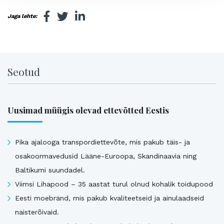
Jaga lehte:
Seotud
Uusimad müügis olevad ettevõtted Eestis
Pika ajalooga transpordiettevõte, mis pakub täis- ja
osakoormavedusid Lääne-Euroopa, Skandinaavia ning
Baltikumi suundadel.
Viimsi Lihapood – 35 aastat turul olnud kohalik toidupood
Eesti moebränd, mis pakub kvaliteetseid ja ainulaadseid
naisterõivaid.