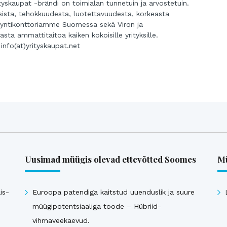
tyskaupat -brändi on toimialan tunnetuin ja arvostetuin.
ista, tehokkuudesta, luotettavuudesta, korkeasta
 myyntikonttoriamme Suomessa sekä Viron ja
ta ammattitaitoa kaiken kokoisille yrityksille.
 info(at)yrityskaupat.net
Uusimad müügis olevad ettevõtted Soomes
Mü
is-
Euroopa patendiga kaitstud uuenduslik ja suure
müügipotentsiaaliga toode – Hübriid-
vihmaveekaevud.