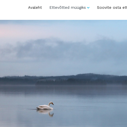
Avaleht
Ettevõtted müügiks
Soovite osta et