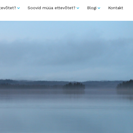
tevõtet?
Soovid müüa ettevõtet?
Blogi
Kontakt