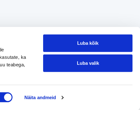
Luba kõik
de
kasutate, ka
Luba valik
muu teabega,
Jätke kontaktisoov
Näita andmeid
Jätke kontaktisoov
Jätke oma telefoninumber või e-posti
aadress ning me võtame teiega ühendust!