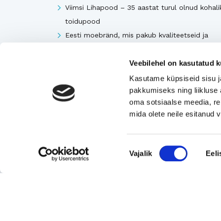
Viimsi Lihapood – 35 aastat turul olnud kohali
toidupood
Eesti moebränd, mis pakub kvaliteetseid ja
ainulaadseid naisterõivaid.
Tugeva turupositsiooniga 3D printimise ja
Veebilehel on kasutatud k
seadmetega tegelev ettevõte
Kasutame küpsiseid sisu j
pakkumiseks ning liikluse 
Rahvusvaheliselt tunnustatud metall- ja
oma sotsiaalse meedia, re
tekstiilkompensaatorite projekteerija ja tootja.
mida olete neile esitanud
Vaata kõiki
Nõusoleku
Vajalik
Eeli
valik