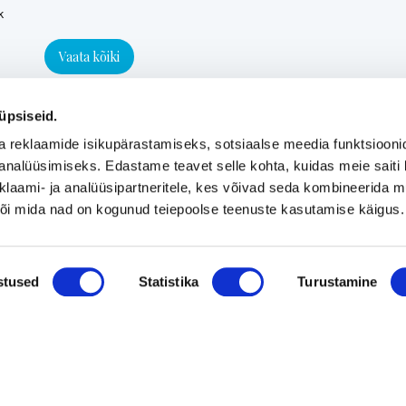
k
Vaata kõiki
üpsiseid.
a reklaamide isikupärastamiseks, sotsiaalse meedia funktsiooni
analüüsimiseks. Edastame teavet selle kohta, kuidas meie saiti 
klaami- ja analüüsipartneritele, kes võivad seda kombineerida 
 või mida nad on kogunud teiepoolse teenuste kasutamise käigus.
stused
Statistika
Turustamine