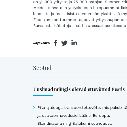
on yli 300 yritystä ja 25 000 ostajaa. Suomen Yri
Meidät tunnetaan yrityskaupan huippuammattilais
laadusta ja realistisista arvonmäärityksistä. 13
Espanjan konttorimme tarjoavat yrityskaupan paras
Runsaasti lisätietoja saat halutessasi osoitteesta
Jaga lehte:
Seotud
Uusimad müügis olevad ettevõtted Eestis
Pika ajalooga transpordiettevõte, mis pakub tä
ja osakoormavedusid Lääne-Euroopa,
Skandinaavia ning Baltikumi suundadel.