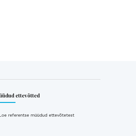
üdud ettevõtted
Loe referentse müüdud ettevõtetest