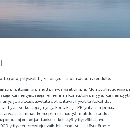
I
ijoita yritysvälittäjiksi erityisesti pääkaupunkiseudulle.
oisimpia, antoisimpia, mutta myös vaativimpia. Monipuolisuudessaa
osaaja kuin erityisosaaja, ennemmin konsultoiva myyjä, kuin analyyti
märrys ja asiakaspalvelutaidot antavat hyvät lähtökohdat
 hyviä verkostoja ja yrityskontakteja PK-yritysten piirissä.
 ja arvostetuimman konseptin menestyä, mahdollisuudet
huippuosaajien ketjun tueksesi kehittyä yritysvälittäjänä.
2 000 yrityksen omistajanvaihdoksessa. Välitettävänämme