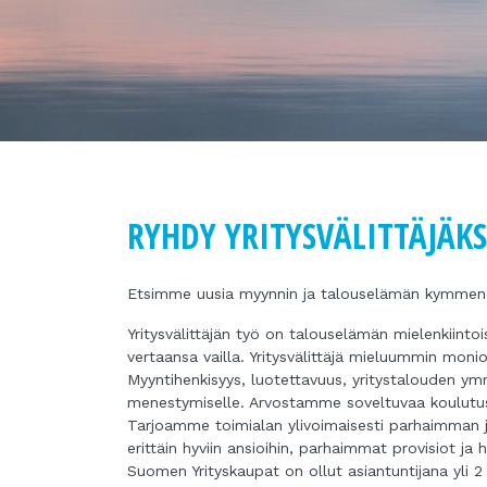
RYHDY YRITYSVÄLITTÄJÄKS
Etsimme uusia myynnin ja talouselämän kymmenottel
Yritysvälittäjän työ on talouselämän mielenkiint
vertaansa vailla. Yritysvälittäjä mieluummin moni
Myyntihenkisyys, luotettavuus, yritystalouden ym
menestymiselle. Arvostamme soveltuvaa koulutusta,
Tarjoamme toimialan ylivoimaisesti parhaimman
erittäin hyviin ansioihin, parhaimmat provisiot ja 
Suomen Yrityskaupat on ollut asiantuntijana yli 