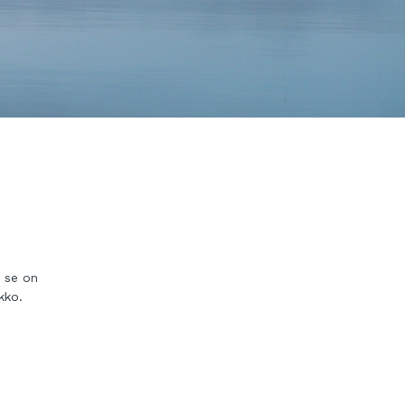
n se on
kko.