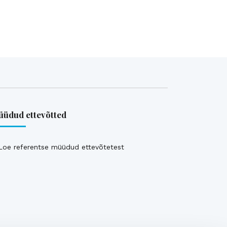
üdud ettevõtted
Loe referentse müüdud ettevõtetest