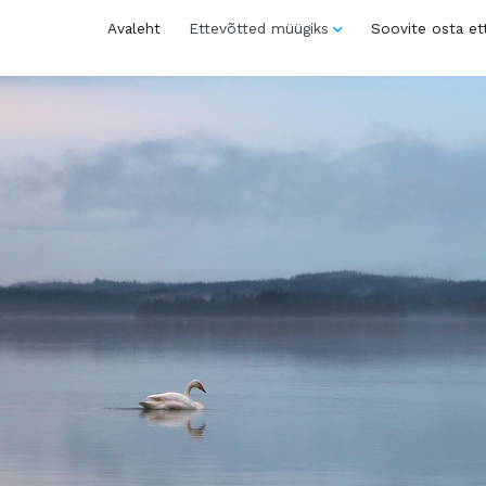
Avaleht
Ettevõtted müügiks
Soovite osta et