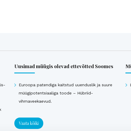
Uusimad müügis olevad ettevõtted Soomes
Mü
is-
Euroopa patendiga kaitstud uuenduslik ja suure
müügipotentsiaaliga toode – Hübriid-
vihmaveekaevud.
k
Vaata kõiki