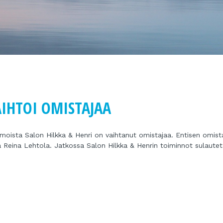
AIHTOI OMISTAJAA
moista Salon Hilkka & Henri on vaihtanut omistajaa. Entisen omist
tkaa Reina Lehtola. Jatkossa Salon Hilkka & Henrin toiminnot sulaute