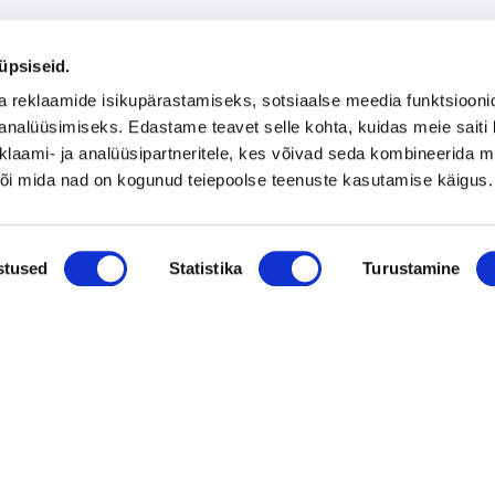
üpsiseid.
a reklaamide isikupärastamiseks, sotsiaalse meedia funktsiooni
analüüsimiseks. Edastame teavet selle kohta, kuidas meie saiti 
klaami- ja analüüsipartneritele, kes võivad seda kombineerida 
 või mida nad on kogunud teiepoolse teenuste kasutamise käigus.
stused
Statistika
Turustamine
 Eesti OÜ, Pärnu mnt 142, Donte ärikeskuse peahoone, Sissepääs D, III