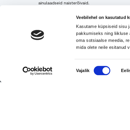
ainulaadseid naisterõivaid.
Tugeva turupositsiooniga 3D printimise ja
Veebilehel on kasutatud k
seadmetega tegelev ettevõte
Kasutame küpsiseid sisu j
Rahvusvaheliselt tunnustatud metall- ja
pakkumiseks ning liikluse 
tekstiilkompensaatorite projekteerija ja tootja.
oma sotsiaalse meedia, re
mida olete neile esitanud
Vaata kõiki
Nõusoleku
Vajalik
Eeli
valik
© 2026 Suomen Yrityskaupat Oy - Suomen Yrityskaupat