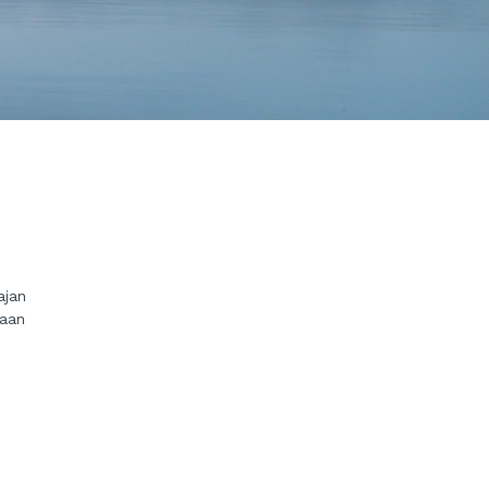
ajan
taan