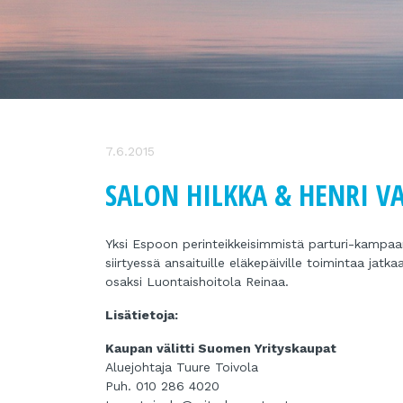
7.6.2015
SALON HILKKA & HENRI V
Yksi Espoon perinteikkeisimmistä parturi-kampaa
siirtyessä ansaituille eläkepäiville toimintaa ja
osaksi Luontaishoitola Reinaa.
Lisätietoja:
Kaupan välitti Suomen Yrityskaupat
Aluejohtaja Tuure Toivola
Puh. 010 286 4020