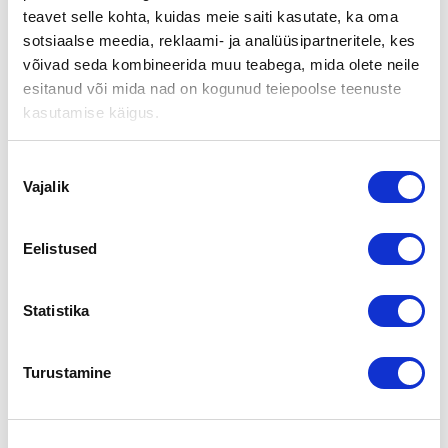
teavet selle kohta, kuidas meie saiti kasutate, ka oma
Vuosikymmenten mittaisen toimintahistorian omaava
salolainen Salon Toimistotarvike eli tuttavallisesti
sotsiaalse meedia, reklaami- ja analüüsipartneritele, kes
Konttoriforum on saanut uudet omistajat.
võivad seda kombineerida muu teabega, mida olete neile
esitanud või mida nad on kogunud teiepoolse teenuste
Yritys jatkaa tutussa toimipisteessään tutulla henkilökunnalla
kasutamise käigus.
ja palvelee laajasti alueen yrityksiä ja yksityishenkilöitä kaikissa
toimisto- ja konttoritarvikeasioissa.
Nõusoleku
Myymälästä Joensuunkadulta löytyy runsas ja edullinen
Vajalik
valik
valikoima yleisimmistä konttoritarvikkeista ja erikoisemmatkin
tuotteet kyetään toimittamaan nopeilla toimituksilla
asiakkaille.
Eelistused
Lisätietoja:
Statistika
Kaupan välitti Suomen Yrityskaupat
Varsinais-Suomi, Juha-Pekka Asuinmaa
Puh. 010 2864 007
Turustamine
jp.asuinmaa@yrityskaupat.net
Jaga lehte: