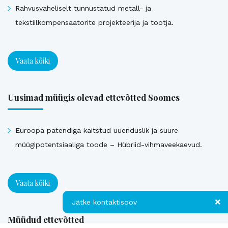
Rahvusvaheliselt tunnustatud metall- ja
tekstiilkompensaatorite projekteerija ja tootja.
Vaata kõiki
Uusimad müügis olevad ettevõtted Soomes
Euroopa patendiga kaitstud uuenduslik ja suure
müügipotentsiaaliga toode – Hübriid-vihmaveekaevud.
Vaata kõiki
Jätke kontaktisoov
Müüdud ettevõtted