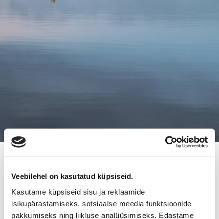
24.1.2017
Veebilehel on kasutatud küpsiseid.
SALON TOIMISTOTARVIKE ON
Kasutame küpsiseid sisu ja reklaamide
SAANUT UUDET OMISTAJAT
isikupärastamiseks, sotsiaalse meedia funktsioonide
pakkumiseks ning liikluse analüüsimiseks. Edastame