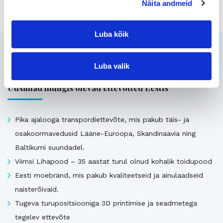
Näita andmeid
Luba kõik
Seotud
Luba valik
Uusimad müügis olevad ettevõtted Eestis
Pika ajalooga transpordiettevõte, mis pakub täis- ja
osakoormavedusid Lääne-Euroopa, Skandinaavia ning
Baltikumi suundadel.
Viimsi Lihapood – 35 aastat turul olnud kohalik toidupood
Eesti moebränd, mis pakub kvaliteetseid ja ainulaadseid
naisterõivaid.
Tugeva turupositsiooniga 3D printimise ja seadmetega
tegelev ettevõte