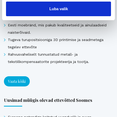
osakoormavedusid Lääne-Euroopa, Skandinaavia ning
Luba valik
Baltikumi suundadel.
Viimsi Lihapood – 35 aastat turul olnud kohalik toidupood
Eesti moebränd, mis pakub kvaliteetseid ja ainulaadseid
naisterõivaid.
Tugeva turupositsiooniga 3D printimise ja seadmetega
tegelev ettevõte
Rahvusvaheliselt tunnustatud metall- ja
tekstiilkompensaatorite projekteerija ja tootja.
Vaata kõiki
Uusimad müügis olevad ettevõtted Soomes
Euroopa patendiga kaitstud uuenduslik ja suure