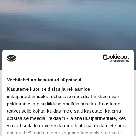
Veebilehel on kasutatud küpsiseid.
7.6.2019
Kasutame küpsiseid sisu ja reklaamide
SAMIS BEACH BAR JA PIZZERIA
isikupärastamiseks, sotsiaalse meedia funktsioonide
HORIZONTE OVAT VAIHTANEET
pakkumiseks ning liikluse analüüsimiseks. Edastame
teavet selle kohta, kuidas meie saiti kasutate, ka oma
OMISTAJAA
sotsiaalse meedia, reklaami- ja analüüsipartneritele, kes
võivad seda kombineerida muu teabega, mida olete neile
esitanud või mida nad on kogunud teiepoolse teenuste
Samis Beach Bar Ja Pizzeria Horizonte ovat vaihtaneet