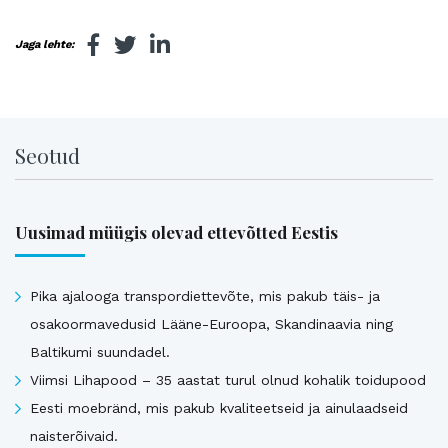
Jaga lehte:
Seotud
Uusimad müügis olevad ettevõtted Eestis
Pika ajalooga transpordiettevõte, mis pakub täis- ja
osakoormavedusid Lääne-Euroopa, Skandinaavia ning
Baltikumi suundadel.
Viimsi Lihapood – 35 aastat turul olnud kohalik toidupood
Eesti moebränd, mis pakub kvaliteetseid ja ainulaadseid
naisterõivaid.