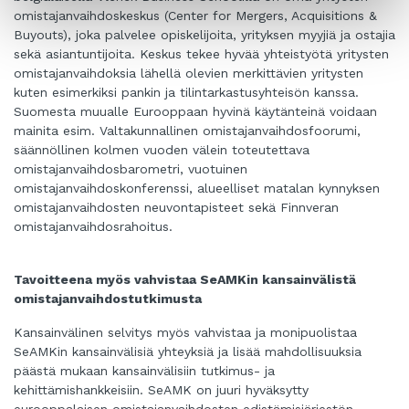
omistajanvaihdoskeskus (Center for Mergers, Acquisitions &
Buyouts), joka palvelee opiskelijoita, yrityksen myyjiä ja ostajia
sekä asiantuntijoita. Keskus tekee hyvää yhteistyötä yritysten
omistajanvaihdoksia lähellä olevien merkittävien yritysten
kuten esimerkiksi pankin ja tilintarkastusyhteisön kanssa.
Suomesta muualle Eurooppaan hyvinä käytänteinä voidaan
mainita esim. Valtakunnallinen omistajanvaihdosfoorumi,
säännöllinen kolmen vuoden välein toteutettava
omistajanvaihdosbarometri, vuotuinen
omistajanvaihdoskonferenssi, alueelliset matalan kynnyksen
omistajanvaihdosten neuvontapisteet sekä Finnveran
omistajanvaihdosrahoitus.
Tavoitteena myös vahvistaa SeAMKin kansainvälistä
omistajanvaihdostutkimusta
Kansainvälinen selvitys myös vahvistaa ja monipuolistaa
SeAMKin kansainvälisiä yhteyksiä ja lisää mahdollisuuksia
päästä mukaan kansainvälisiin tutkimus- ja
kehittämishankkeisiin. SeAMK on juuri hyväksytty