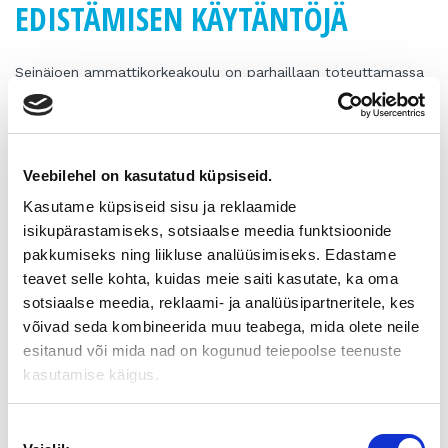
EDISTÄMISEN KÄYTÄNTÖJÄ
Seinäjoen ammattikorkeakoulu on parhaillaan toteuttamassa
selvitystä, jossa kartoitetaan eri EU-maiden parhaita
käytäntöjä omistajanvaihdosten edistämiseksi. Samalla
kootaan tietoja eri maiden omistajanvaihdosten edistämisen
rakenteista, palveluista ja säädösympäristöstä.
Veebilehel on kasutatud küpsiseid.
Kohti maailman parasta omistajanvaihdosten
ekosysteemiä
Kasutame küpsiseid sisu ja reklaamide
isikupärastamiseks, sotsiaalse meedia funktsioonide
Selvitystyössä hyödynnetään vuosien mittaan rakentuneita
pakkumiseks ning liikluse analüüsimiseks. Edastame
kansainvälisiä kumppanuuksia ja EU:n kehittämishankkeita,
joista osassa SeAMK on itsekin ollut mukana. Esimerkiksi
teavet selle kohta, kuidas meie saiti kasutate, ka oma
Euroopan komissio on antanut selvitystä varten oman
sotsiaalse meedia, reklaami- ja analüüsipartneritele, kes
omistajanvaihdosten asiantuntijaryhmänsä tiedot.
võivad seda kombineerida muu teabega, mida olete neile
Selvityksessä on mukana myös SMEunited, joka on
esitanud või mida nad on kogunud teiepoolse teenuste
yrittäjäjärjestöjen kansainvälinen yhteistyöorganisaatio ja jossa
kasutamise käigus.
esimerkiksi Suomen Yrittäjät on jäsenenä. Selvityksen tuloksia
hyödynnetään omistajanvaihdosmarkkinoiden toimivuuden
parantamiseksi ja suomalaisen omistajanvaihdosten
Nõusoleku
ekosysteemin kehittämiseksi maailman parhaaksi.