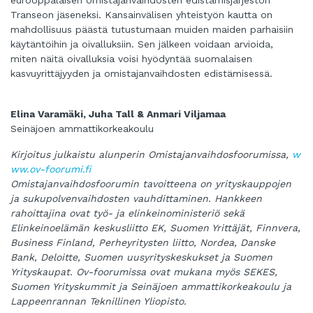
eurooppalaisen omistajanvaihdosten edistämisjärjestön
Transeon jäseneksi. Kansainvälisen yhteistyön kautta on
mahdollisuus päästä tutustumaan muiden maiden parhaisiin
käytäntöihin ja oivalluksiin. Sen jälkeen voidaan arvioida,
miten näitä oivalluksia voisi hyödyntää suomalaisen
kasvuyrittäjyyden ja omistajanvaihdosten edistämisessä.
Elina Varamäki, Juha Tall & Anmari Viljamaa
Seinäjoen ammattikorkeakoulu
Kirjoitus julkaistu alunperin Omistajanvaihdosfoorumissa,
w
ww.ov-foorumi.fi
Omistajanvaihdosfoorumin tavoitteena on yrityskauppojen
ja sukupolvenvaihdosten vauhdittaminen. Hankkeen
rahoittajina ovat työ- ja elinkeinoministeriö sekä
Elinkeinoelämän keskusliitto EK, Suomen Yrittäjät, Finnvera,
Business Finland, Perheyritysten liitto, Nordea, Danske
Bank, Deloitte, Suomen uusyrityskeskukset ja Suomen
Yrityskaupat. Ov-foorumissa ovat mukana myös SEKES,
Suomen Yrityskummit ja Seinäjoen ammattikorkeakoulu ja
Lappeenrannan Teknillinen Yliopisto.