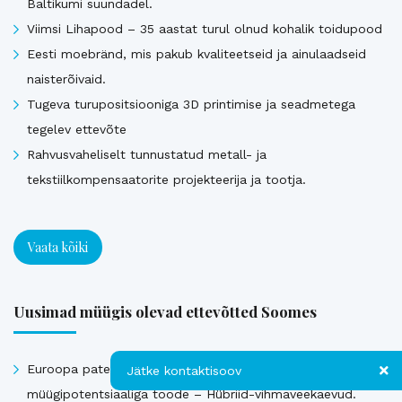
Baltikumi suundadel.
Viimsi Lihapood – 35 aastat turul olnud kohalik toidupood
Eesti moebränd, mis pakub kvaliteetseid ja ainulaadseid
naisterõivaid.
Tugeva turupositsiooniga 3D printimise ja seadmetega
tegelev ettevõte
Rahvusvaheliselt tunnustatud metall- ja
tekstiilkompensaatorite projekteerija ja tootja.
Vaata kõiki
Uusimad müügis olevad ettevõtted Soomes
Euroopa patendiga kaitstud uuenduslik ja suure
Jätke kontaktisoov
müügipotentsiaaliga toode – Hübriid-vihmaveekaevud.