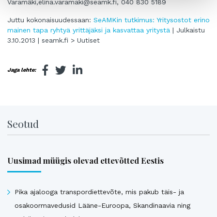
Varamäki,
elina.varamaki@seamk.fi
, 040 830 5189
Juttu kokonaisuudessaan:
SeAMKin tutkimus: Yritysostot erino
mainen tapa ryhtyä yrittäjäksi ja kasvattaa yritystä
| Julkaistu
3.10.2013 | seamk.fi > Uutiset
Jaga lehte:
Seotud
Uusimad müügis olevad ettevõtted Eestis
Pika ajalooga transpordiettevõte, mis pakub täis- ja
osakoormavedusid Lääne-Euroopa, Skandinaavia ning