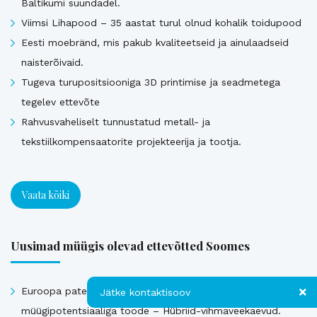
Baltikumi suundadel.
Viimsi Lihapood – 35 aastat turul olnud kohalik toidupood
Eesti moebränd, mis pakub kvaliteetseid ja ainulaadseid
naisterõivaid.
Tugeva turupositsiooniga 3D printimise ja seadmetega
tegelev ettevõte
Rahvusvaheliselt tunnustatud metall- ja
tekstiilkompensaatorite projekteerija ja tootja.
Vaata kõiki
Uusimad müügis olevad ettevõtted Soomes
Euroopa patendiga kaitstud uuenduslik ja suure
Jätke kontaktisoov
müügipotentsiaaliga toode – Hübriid-vihmaveekaevud.