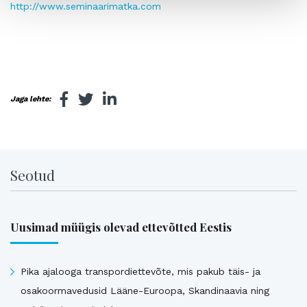
http://www.seminaarimatka.com
Jaga lehte:
Seotud
Uusimad müügis olevad ettevõtted Eestis
Pika ajalooga transpordiettevõte, mis pakub täis- ja
osakoormavedusid Lääne-Euroopa, Skandinaavia ning