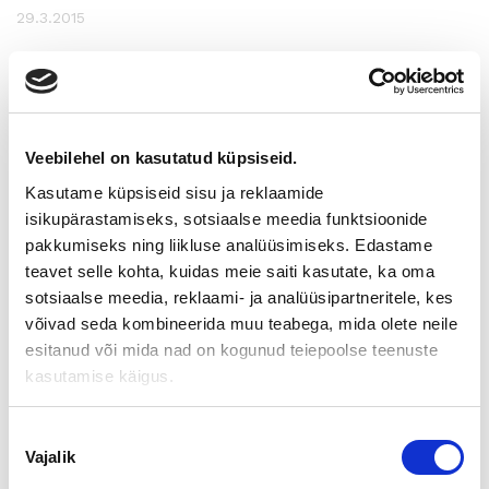
29.3.2015
SEMINAARIMATKA ESPANJAN
AURINKORANNIKOLLE 16.–
20.5.2015
Veebilehel on kasutatud küpsiseid.
Kasutame küpsiseid sisu ja reklaamide
Lähde mukaan mielenkiintoiselle seminaarimatkalle
Espanjan
isikupärastamiseks, sotsiaalse meedia funktsioonide
Aurinkorannikolle Fuengirolaan 16.–20.5.2015!
pakkumiseks ning liikluse analüüsimiseks. Edastame
Seminaarimatkan aiheina ovat muun muassa Aurinkorannikon
teavet selle kohta, kuidas meie saiti kasutate, ka oma
suuri suomalaisyhteisö, asuntomarkkinat, etabloituminen
sotsiaalse meedia, reklaami- ja analüüsipartneritele, kes
Espanjaan, yrityskaupat, Espanjan edullisten
võivad seda kombineerida muu teabega, mida olete neile
tuotantokustannusten hyödyntäminen ja tuet suomalaisille
esitanud või mida nad on kogunud teiepoolse teenuste
yrityksille. Tällä matkalla saat ainutlaatuisen tilaisuuden
tutustua alueeseen syvällisemmin niin yritystoiminnan kuin
kasutamise käigus.
elämisenkin kannalta.
Nõusoleku
Seminaarimatkan ohjelma
Vajalik
valik
Matka on kestoltaan 4 yötä/5 päivää ja hinta VAIN 1.190,00 €