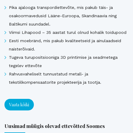
Pika ajalooga transpordiettevõte, mis pakub täis- ja
osakoormavedusid Lääne-Euroopa, Skandinaavia ning
Baltikumi suundadel.
Viimsi Lihapood – 35 aastat turul olnud kohalik toidupood
Eesti moebränd, mis pakub kvaliteetseid ja ainulaadseid
naisterõivaid.
Tugeva turupositsiooniga 3D printimise ja seadmetega
tegelev ettevõte
Rahvusvaheliselt tunnustatud metall- ja
tekstiilkompensaatorite projekteerija ja tootja.
Vaata kõiki
Uusimad müügis olevad ettevõtted Soomes