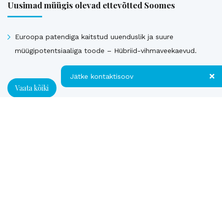
Uusimad müügis olevad ettevõtted Soomes
Euroopa patendiga kaitstud uuenduslik ja suure
müügipotentsiaaliga toode – Hübriid-vihmaveekaevud.
Jätke kontaktisoov
Vaata kõiki
Jätke kontaktisoov
Müüdud ettevõtted
Jätke oma telefoninumber või e-posti
aadress ning me võtame teiega ühendust!
Loe referentse müüdud ettevõtetest
Kontakt
Telefon