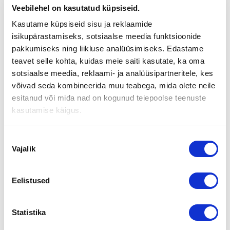
UUDEN OMISTAJAN OULUSSA
Veebilehel on kasutatud küpsiseid.
Kasutame küpsiseid sisu ja reklaamide
isikupärastamiseks, sotsiaalse meedia funktsioonide
Sisustusliike Kaira Housen liiketoiminta siirtyi Jaana Koskela-
pakkumiseks ning liikluse analüüsimiseks. Edastame
Kanniaisen omistukseen.
teavet selle kohta, kuidas meie saiti kasutate, ka oma
Oulun parhaimpiin kuuluvalla liikepaikalla toimivan
sotsiaalse meedia, reklaami- ja analüüsipartneritele, kes
Sisustusliike Kaira Housen toiminta koostuu pääasiassa
võivad seda kombineerida muu teabega, mida olete neile
sisustus- ja lahjatavaroiden vähittäiskaupasta. Joulun aikaan
esitanud või mida nad on kogunud teiepoolse teenuste
on myös yritysasiakkaita, jotka hankkivat joululahjoja
kasutamise käigus.
asiakkailleen. Kesäaikaan merkittävä osa liikevaihdosta tulee
saunatarvikkeiden myynnistä. Yrityksellä on muutamia
yksinmyyntimerkkejä ja näiden ansiosta asiakkaita käy ympäri
Nõusoleku
Suomen esim. lomamatkojensa yhteydessä, koska kyseisiä
Vajalik
valik
tuotteita ei ole muualta saatavilla.
Liikkeen uusi omistaja Jaana Koskela-Kanniainen siirtyy
Eelistused
täysipäiväisesti yrityksen vetäjäksi ja hän aikoo kehittää
edelleen liikkeen toimintaa mm. avaamalla tulevaisuudessa
nettikaupan.
Statistika
Yrityskaupan välitti Suomen Yrityskaupat Oulun yksikkö.