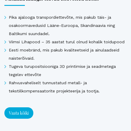
Pika ajalooga transpordiettevõte, mis pakub täis- ja
osakoormavedusid Lääne-Euroopa, Skandinaavia ning
Baltikumi suundadel.
Viimsi Lihapood – 35 aastat turul olnud kohalik toidupood
Eesti moebränd, mis pakub kvaliteetseid ja ainulaadseid
naisterõivaid.
Tugeva turupositsiooniga 3D printimise ja seadmetega
tegelev ettevõte
Rahvusvaheliselt tunnustatud metall- ja
tekstiilkompensaatorite projekteerija ja tootja.
Vaata kõiki