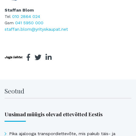
Staffan Blom
Tel
010 2864 024
Gsm
041 5950 000
staffan.blom@yrityskaupat.net
Jaga lehte:
Seotud
Uusimad müügis olevad ettevõtted Eestis
Pika ajalooga transpordiettevõte, mis pakub täis- ja