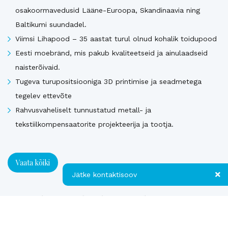
osakoormavedusid Lääne-Euroopa, Skandinaavia ning
Baltikumi suundadel.
Viimsi Lihapood – 35 aastat turul olnud kohalik toidupood
Eesti moebränd, mis pakub kvaliteetseid ja ainulaadseid
naisterõivaid.
Tugeva turupositsiooniga 3D printimise ja seadmetega
tegelev ettevõte
Rahvusvaheliselt tunnustatud metall- ja
tekstiilkompensaatorite projekteerija ja tootja.
Vaata kõiki
Jätke kontaktisoov
Uusimad müügis olevad ettevõtted Soomes
Jätke kontaktisoov