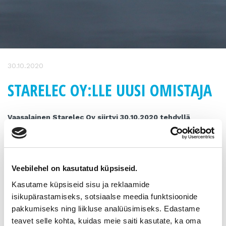
30.10.2020
STARELEC OY:LLE UUSI OMISTAJA
Vaasalainen Starelec Oy siirtyi 30.10.2020 tehdyllä
yrityskaupalla kangasalalainen Pirkanmaan Adapteri Oy:n
omistukseen.
Vaasassa toimiva Starelec Oy, entinen Vaasan
Veebilehel on kasutatud küpsiseid.
Elektroniikkakeskus Oy, on aloittanut toimintansa Vaasan
keskustassa vuonna 1984. Yhtiö myy elektroniikka- ja
Kasutame küpsiseid sisu ja reklaamide
automaatiotuotteita yritys- ja kuluttaja-asiakkaille. Paikalliset
isikupärastamiseks, sotsiaalse meedia funktsioonide
asiakkaat ovat asioineet Kivihaassa sijaitsevassa
pakkumiseks ning liikluse analüüsimiseks. Edastame
kivijalkamyymälässä. Verkkokaupan (www.starelec.fi) myynti
teavet selle kohta, kuidas meie saiti kasutate, ka oma
jakaantuu puolestaan tasaisesti ympäri koko Suomen.