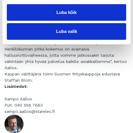
”Olen iloinen siitä, että löysimme kokeneen jatkajan
Starelecille. Uskon yrityksen olevan erittäin hyvissä käsissä ja
Luba kõik
näin ollen asiakkaat ja henkilökunta voivat rauhallisin mielin
katsoa tulevaisuuteen”, sanoo Starelecin entinen omistaja
Asko Jokinen.
Luba valik
”Asko on tehnyt loistavan työn Starelecissä, enkä minä aio
tehdä suuria muutoksia hyvin toimivaan konseptiin.
Henkilökunnan pitkä kokemus on avainasia
haltuunottovaiheessa, jotta voimme jatkossakin tarjota
vähintään yhtä hyvää palvelua kaikille asiakkaillemme”, kertoo
Aallos.
Kaupan välittäjänä toimi Suomen Yrityskauppoja edustava
Staffan Blom.
Lisätiedot:
Sampo Aallos
Puh. 040 556 7663
sampo.aallos@starelec.fi