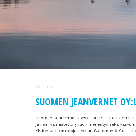
2.5.2019
SUOMEN JEANVERNET OY:L
Suomen Jeanvernet Oy:ssä on toteutettu omistusjä
ja näin varmistettu yhtiön menestys sekä kasvu 
Yhtiön uusi omistajataho on Sundman & Co – Hol