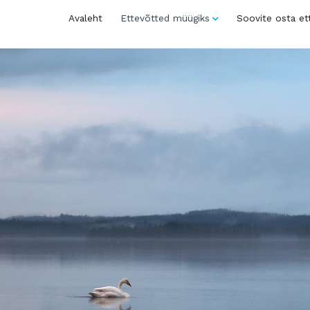
Avaleht
Ettevõtted müügiks
Soovite osta et