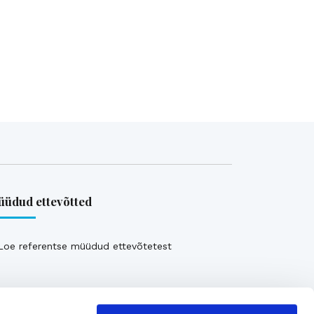
üdud ettevõtted
Loe referentse müüdud ettevõtetest