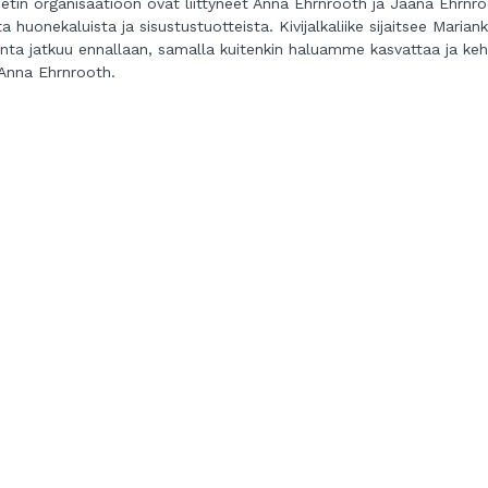
tin organisaatioon ovat liittyneet Anna Ehrnrooth ja Jaana Ehrnro
a huonekaluista ja sisustustuotteista. Kivijalkaliike sijaitsee Marian
inta jatkuu ennallaan, samalla kuitenkin haluamme kasvattaa ja keh
a Anna Ehrnrooth.