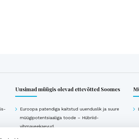
Uusimad müügis olevad ettevõtted Soomes
Mü
is-
Euroopa patendiga kaitstud uuenduslik ja suure
müügipotentsiaaliga toode – Hübriid-
vihmaveekaevud.
k