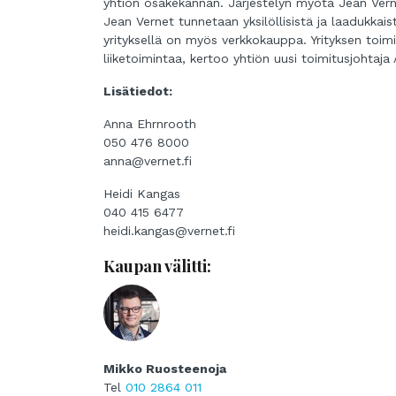
yhtiön osakekannan. Järjestelyn myötä Jean Verne
Jean Vernet tunnetaan yksilöllisistä ja laadukkaist
yrityksellä on myös verkkokauppa. Yrityksen toim
liiketoimintaa, kertoo yhtiön uusi toimitusjohtaj
Lisätiedot:
Anna Ehrnrooth
050 476 8000
anna@vernet.fi
Heidi Kangas
040 415 6477
heidi.kangas@vernet.fi
Kaupan välitti:
Mikko Ruosteenoja
Tel
010 2864 011