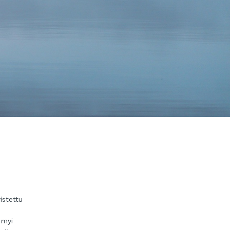
istettu
 myi