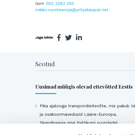
Gsm
050 3283 250
mikko.ruosteenoja@yrityskaupat.net
Jaga lehte:
Seotud
Uusimad müügis olevad ettevõtted Eestis
Pika ajalooga transpordiettevõte, mis pakub tä
ja osakoormavedusid Lääne-Euroopa,
Skandinaavia ning Baltikumi suundadel.
Viimsi Lihapood – 35 aastat turul olnud kohali