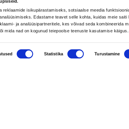
üpsiseid.
Vaata kõiki
a reklaamide isikupärastamiseks, sotsiaalse meedia funktsiooni
analüüsimiseks. Edastame teavet selle kohta, kuidas meie saiti 
klaami- ja analüüsipartneritele, kes võivad seda kombineerida 
 või mida nad on kogunud teiepoolse teenuste kasutamise käigus.
stused
Statistika
Turustamine