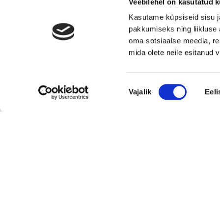
Veebilehel on kasutatud k
toidupood
Kasutame küpsiseid sisu j
Eesti moebränd, mis pakub kvaliteetseid ja
pakkumiseks ning liikluse 
ainulaadseid naisterõivaid.
oma sotsiaalse meedia, re
Tugeva turupositsiooniga 3D printimise ja
mida olete neile esitanud
seadmetega tegelev ettevõte
Rahvusvaheliselt tunnustatud metall- ja
Nõusoleku
tekstiilkompensaatorite projekteerija ja tootja.
Vajalik
Eeli
valik
Vaata kõiki