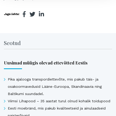
Jaga lehte:
Seotud
Uusimad müügis olevad ettevõtted Eestis
Pika ajalooga transpordiettevõte, mis pakub täis- ja
osakoormavedusid Lääne-Euroopa, Skandinaavia ning
Baltikumi suundadel.
Viimsi Lihapood – 35 aastat turul olnud kohalik toidupood
Eesti moebränd, mis pakub kvaliteetseid ja ainulaadseid
naisterõivaid.