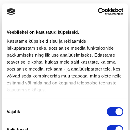
SUOMEN SOKKELIERISTE OY ON
OSTANUT RAKENNUS­
MATERIAALI­LIIKETOIMINNAN
Veebilehel on kasutatud küpsiseid.
Kasutame küpsiseid sisu ja reklaamide
isikupärastamiseks, sotsiaalse meedia funktsioonide
Suomen Sokkelieriste Oy on ostanut Amperla Thermo
pakkumiseks ning liikluse analüüsimiseks. Edastame
kivipintaisen sokkelin eristys- ja verhouslevyn liiketoiminnan
teavet selle kohta, kuidas meie saiti kasutate, ka oma
TKR- Marketingilta.
sotsiaalse meedia, reklaami- ja analüüsipartneritele, kes
Suomen Sokkelieriste Oy:n perustajat, Riina Tolvanen ja Jarno
Tahvanainen ovat pitkän linjan ammattilaisia rakennustarvike
võivad seda kombineerida muu teabega, mida olete neile
ja saneerausalalla.
esitanud või mida nad on kogunud teiepoolse teenuste
Amperla Thermo kivipintainen sokkelin eristelevy valmistetaan
kasutamise käigus.
Joensuussa, kotimaisista raaka-aineista. Markkina-alueena
koko Suomen alue, jossa jälleenmyynti rautakauppojen
kautta. Jatkossa levyä valmistetaan myös vientiin.
Nõusoleku
Vajalik
Paikallinen tehtaanmyymälä on tuotantotilojen yhteydessä,
valik
Rauta- lvi Myynti PMV Tolvanen Oy.
Amperla Thermo on polystyreenistä ja luonnonkivestä
Eelistused
valmistettu elementtilevy, joka on tarkoitettu sokkelien