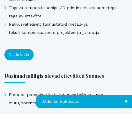
Tugeva turupositsiooniga 3D printimise ja seadmetega
tegelev ettevõte
Rahvusvaheliselt tunnustatud metall- ja
tekstiilkompensaatorite projekteerija ja tootja.
Vaata kõiki
Uusimad müügis olevad ettevõtted Soomes
Euroopa patendiga kaitstud uuenduslik ja suure
Jätke kontaktisoov
müügipotentsiaaliga toode – Hübriid-vihmaveekaevud.
Jätke kontaktisoov
Vaata kõiki