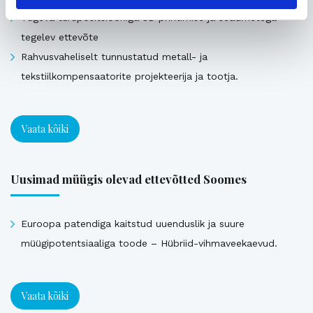
Tugeva turupositsiooniga 3D printimise ja seadmetega
tegelev ettevõte
Rahvusvaheliselt tunnustatud metall- ja
tekstiilkompensaatorite projekteerija ja tootja.
Vaata kõiki
Uusimad müügis olevad ettevõtted Soomes
Euroopa patendiga kaitstud uuenduslik ja suure
müügipotentsiaaliga toode – Hübriid-vihmaveekaevud.
Vaata kõiki