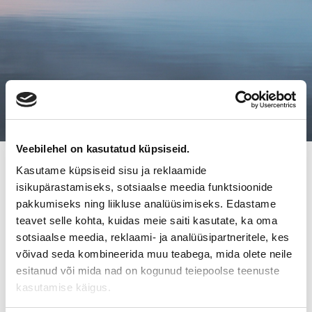
Veebilehel on kasutatud küpsiseid.
Kasutame küpsiseid sisu ja reklaamide
SUOMEN YRITYSKAUPAT ESILLÄ
isikupärastamiseks, sotsiaalse meedia funktsioonide
ALIHANKINTAMESSUILLA!
pakkumiseks ning liikluse analüüsimiseks. Edastame
teavet selle kohta, kuidas meie saiti kasutate, ka oma
sotsiaalse meedia, reklaami- ja analüüsipartneritele, kes
Olemme mukana Tampereen messukeskuksessa
võivad seda kombineerida muu teabega, mida olete neile
järjestettävissä Alihankinta 2008 viikolla 38. Kysessä on
esitanud või mida nad on kogunud teiepoolse teenuste
valtakunnan suurin konealan messutapahtuma. Olemme esillä
kasutamise käigus.
osastolla T11 D-hallissa. Messut ovat auki ke ja to klo 9-17
sekä pe klo 9-16. Rekisteröidy kävijäksi
tästä
ja tule käymään!