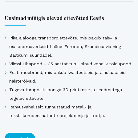
Uusimad müügis olevad ettevõtted Eestis
Pika ajalooga transpordiettevõte, mis pakub täis- ja
osakoormavedusid Lääne-Euroopa, Skandinaavia ning
Baltikumi suundadel.
Viimsi Lihapood – 35 aastat turul olnud kohalik toidupood
Eesti moebränd, mis pakub kvaliteetseid ja ainulaadseid
naisterõivaid.
Tugeva turupositsiooniga 3D printimise ja seadmetega
tegelev ettevõte
Rahvusvaheliselt tunnustatud metall- ja
tekstiilkompensaatorite projekteerija ja tootja.