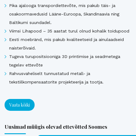
Pika ajalooga transpordiettevõte, mis pakub täis- ja
osakoormavedusid Lääne-Euroopa, Skandinaavia ning
Baltikumi suundadel.
Viimsi Lihapood – 35 aastat turul olnud kohalik toidupood
Eesti moebränd, mis pakub kvaliteetseid ja ainulaadseid
naisterõivaid.
Tugeva turupositsiooniga 3D printimise ja seadmetega
tegelev ettevõte
Rahvusvaheliselt tunnustatud metall- ja
tekstiilkompensaatorite projekteerija ja tootja.
Vaata kõiki
Uusimad müügis olevad ettevõtted Soomes