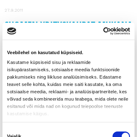
27.9.2011
SUOMEN YRITYSKAUPAT MUKANA
KOUVOLAN ONNISTUNUT
OMISTAJANVAIHDOS
Veebilehel on kasutatud küpsiseid.
TEEMAILLASSA 11.10.2011
Kasutame küpsiseid sisu ja reklaamide
isikupärastamiseks, sotsiaalse meedia funktsioonide
Teemailta yrittäjille: onnistunut omistajanvaihdos
pakkumiseks ning liikluse analüüsimiseks. Edastame
teavet selle kohta, kuidas meie saiti kasutate, ka oma
Mitä yrityksen myymisessä ja ostamisessa tulee ottaa
sotsiaalse meedia, reklaami- ja analüüsipartneritele, kes
huomioon? Tule
võivad seda kombineerida muu teabega, mida olete neile
kuulemaan asiantuntijoiden rahanarvoisia vinkkejä
esitanud või mida nad on kogunud teiepoolse teenuste
onnistuneeseen
omistajanvaihdokseen. Samalla saat tietää, millaisia
kasutamise käigus.
palveluja ja rahoitusta
omistuksenvaihdokseen ja yrityskauppoihin on tarjolla.
Nõusoleku
Vajalik