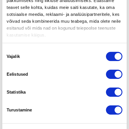
YRITYSMARKKINAT -
pakkumiseks ning liikluse analüüsimiseks. Edastame
teavet selle kohta, kuidas meie saiti kasutate, ka oma
TAPAHTUMAAN
sotsiaalse meedia, reklaami- ja analüüsipartneritele, kes
võivad seda kombineerida muu teabega, mida olete neile
esitanud või mida nad on kogunud teiepoolse teenuste
Suomen Yrityskaupat Pohjanmaan edustaja Jani Karlsson on
tavattavissa Etelä-Pohjanmaan Yritysmarkkinat -
kasutamise käigus.
tapahtumassa Jalasjärvellä 9.10.2010 kello 12.00 lähtien.
Yritysmarkkinat on kohtauspaikka yrityksen ostoa tai myyntiä
Nõusoleku
suunnitteleville.
Vajalik
valik
Ota yhteyttä ja sovi henkilökohtainen tapaaminen Janin
kanssa.
Eelistused
Lisätietoja tapahtumasta.
Yhteystiedot:
Statistika
Jani Karlsson
Aluepäällikkö
050 568 1869
Turustamine
jani.karlsson@yrityskaupat.net