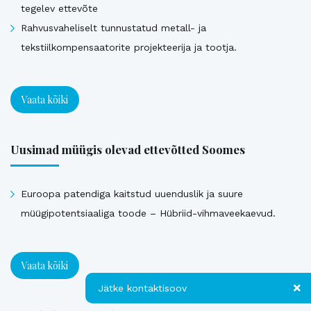
tegelev ettevõte
Rahvusvaheliselt tunnustatud metall- ja
tekstiilkompensaatorite projekteerija ja tootja.
Vaata kõiki
Uusimad müügis olevad ettevõtted Soomes
Euroopa patendiga kaitstud uuenduslik ja suure
müügipotentsiaaliga toode – Hübriid-vihmaveekaevud.
Vaata kõiki
Jätke kontaktisoov