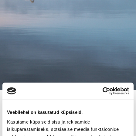
19.8.2010
SUOMEN YRITYSKAUPAT
Veebilehel on kasutatud küpsiseid.
Kasutame küpsiseid sisu ja reklaamide
OSALLISTUU ETELÄ-POHJANMAAN
isikupärastamiseks, sotsiaalse meedia funktsioonide