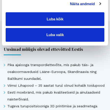
Jaga lehte:
Näita andmeid
Luba kõik
Seotud
Luba valik
Uusimad müügis olevad ettevõtted Eestis
Pika ajalooga transpordiettevõte, mis pakub täis- ja
osakoormavedusid Lääne-Euroopa, Skandinaavia ning
Baltikumi suundadel.
Viimsi Lihapood – 35 aastat turul olnud kohalik toidupood
Eesti moebränd, mis pakub kvaliteetseid ja ainulaadseid
naisterõivaid.
Tugeva turupositsiooniga 3D printimise ja seadmetega