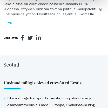
kasvua siinä on ollut viimevuosina keskimäärin 60 %
vuodessa. Yrityksen omistaa toimiva johto ja Kauppalehti Oyj.
Ensi vuon-na yhtiön tavoitteena on laajentua ulkomaille.
Juttu
Jaga lehte:
Seotud
Uusimad müügis olevad ettevõtted Eestis
Pika ajalooga transpordiettevõte, mis pakub täis- ja
osakoormavedusid Lääne-Euroopa, Skandinaavia ning