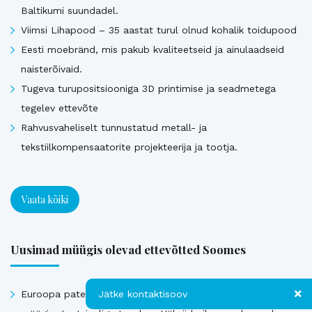
Baltikumi suundadel.
Viimsi Lihapood – 35 aastat turul olnud kohalik toidupood
Eesti moebränd, mis pakub kvaliteetseid ja ainulaadseid
naisterõivaid.
Tugeva turupositsiooniga 3D printimise ja seadmetega
tegelev ettevõte
Rahvusvaheliselt tunnustatud metall- ja
tekstiilkompensaatorite projekteerija ja tootja.
Vaata kõiki
Uusimad müügis olevad ettevõtted Soomes
Jätke kontaktisoov
Euroopa patendiga kaitstud uuenduslik ja suure