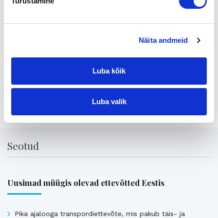
Turustamine
puh. 010 2864 002
gsm 050 544 5081
juha.rantanen@yrityskaupat.net
Juha-Pekka Taneli, yritysvälittäjä
Näita andmeid
Suomen Yrityskaupat Oy
gsm 050 4611 360
jp.taneli@yrityskaupat.net
Luba kõik
Jaga lehte:
Luba valik
Seotud
Uusimad müügis olevad ettevõtted Eestis
Pika ajalooga transpordiettevõte, mis pakub täis- ja