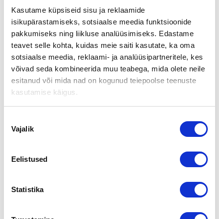
VAHVISTAA RESURSSEJA
Kasutame küpsiseid sisu ja reklaamide
VARSINAIS-SUOMESSA
isikupärastamiseks, sotsiaalse meedia funktsioonide
pakkumiseks ning liikluse analüüsimiseks. Edastame
teavet selle kohta, kuidas meie saiti kasutate, ka oma
Suomen Yrityskauppojen
Varsinais-Suomen myyntiresurssit
sotsiaalse meedia, reklaami- ja analüüsipartneritele, kes
kasvavat entisestään, kun toimialueelle on rekrytoitu
võivad seda kombineerida muu teabega, mida olete neile
yritysvälittäjäksi
Juha-Pekka Taneli
(s. 1962). Alueesta
esitanud või mida nad on kogunud teiepoolse teenuste
aiemmin yksin huolehtinut
Kari Tuomes
jatkaa edelleen
nykyisessä tehtävässään.
kasutamise käigus.
JP Taneli
(YM, MBA) on erittäin kokenut yritysvälittäjä ja
Nõusoleku
taloushallinnon kouluttaja. Hän on toiminut yritysvälittäjänä
Vajalik
toimialueella vuodesta 2006 mutta kilpailijan leivissä. Uransa
valik
aikana hän on työskennellyt pankinjohtajana, rehtorina,
koulutuspäällikkönä ja yrityskonsulttina.
JP Tanelin
toisena
Eelistused
vastuualueena on Suomen Yrityskauppojen syksyllä avattavat
Espanjan toiminnot.
Lisätietoja:
Statistika
Juha Rantanen, toimitusjohtaja
Suomen Yrityskaupat Oy