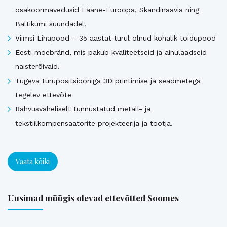
osakoormavedusid Lääne-Euroopa, Skandinaavia ning
Baltikumi suundadel.
Viimsi Lihapood – 35 aastat turul olnud kohalik toidupood
Eesti moebränd, mis pakub kvaliteetseid ja ainulaadseid
naisterõivaid.
Tugeva turupositsiooniga 3D printimise ja seadmetega
tegelev ettevõte
Rahvusvaheliselt tunnustatud metall- ja
tekstiilkompensaatorite projekteerija ja tootja.
Vaata kõiki
Uusimad müügis olevad ettevõtted Soomes