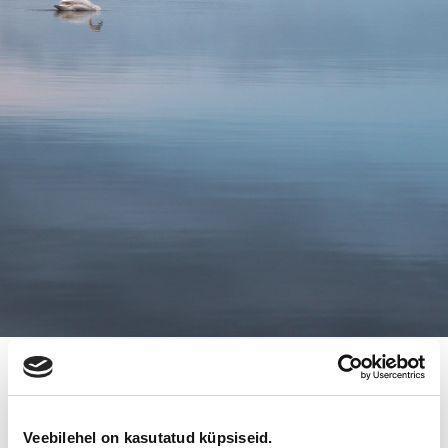
3.8.2014
SUOMEN YRITYSKAUPAT
Veebilehel on kasutatud küpsiseid.