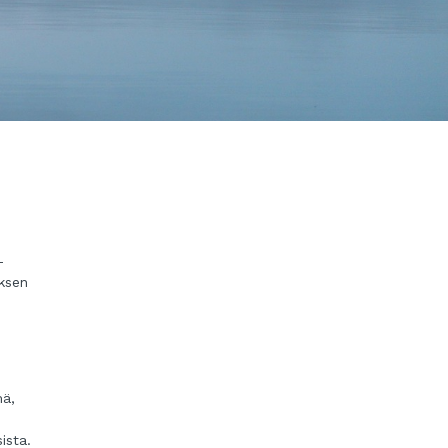
-
ksen
mä,
ista.