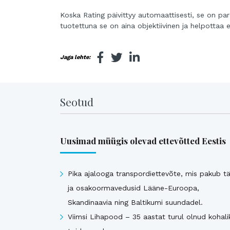
Koska Rating päivittyy automaattisesti, se on pa
tuotettuna se on aina objektiivinen ja helpottaa er
Jaga lehte:
Seotud
Uusimad müügis olevad ettevõtted Eestis
Pika ajalooga transpordiettevõte, mis pakub tä
ja osakoormavedusid Lääne-Euroopa,
Skandinaavia ning Baltikumi suundadel.
Viimsi Lihapood – 35 aastat turul olnud kohali