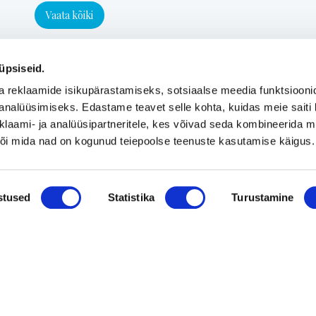
Vaata kõiki
üpsiseid.
a reklaamide isikupärastamiseks, sotsiaalse meedia funktsiooni
analüüsimiseks. Edastame teavet selle kohta, kuidas meie saiti 
klaami- ja analüüsipartneritele, kes võivad seda kombineerida 
 või mida nad on kogunud teiepoolse teenuste kasutamise käigus.
stused
Statistika
Turustamine