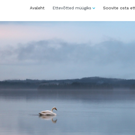
Avaleht
Ettevõtted müügiks
Soovite osta et