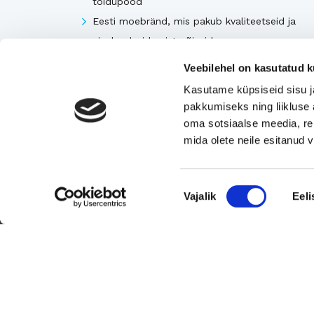
toidupood
Eesti moebränd, mis pakub kvaliteetseid ja
ainulaadseid naisterõivaid.
Tugeva turupositsiooniga 3D printimise ja
Veebilehel on kasutatud k
seadmetega tegelev ettevõte
Kasutame küpsiseid sisu j
Rahvusvaheliselt tunnustatud metall- ja
pakkumiseks ning liikluse 
tekstiilkompensaatorite projekteerija ja tootja.
oma sotsiaalse meedia, re
mida olete neile esitanud
Vaata kõiki
Nõusoleku
Vajalik
Eeli
valik