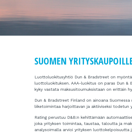
SUOMEN YRITYSKAUPOILLE
Luottoluokitusyhtiö Dun & Bradstreet on myöntä
luottoluokituksen. AAA-luokitus on paras Dun & 
kyky vastata maksusitoumuksistaan on erittäin hy
Dun & Bradstreet Finland on ainoana Suomessa mä
liiketoimintaa harjoittavan ja aktiiviseksi todetun
Rating perustuu D&B:n kehittämään automaattiseen
joka yrityksen toimintaa, taustaa, taloutta ja ma
analysoimalla arvioi yrityksen luottokelpoisuutta j