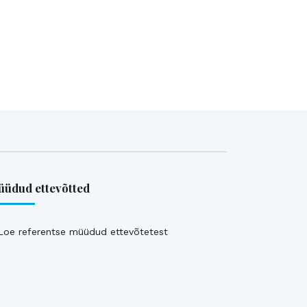
üdud ettevõtted
Loe referentse müüdud ettevõtetest