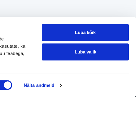
Luba kõik
de
kasutate, ka
Luba valik
muu teabega,
Jätke kontaktisoov
Näita andmeid
Jätke kontaktisoov
Jätke oma telefoninumber või e-posti
aadress ning me võtame teiega ühendust!