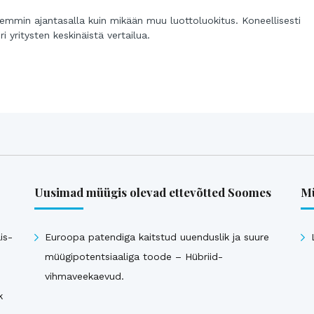
remmin ajantasalla kuin mikään muu luottoluokitus. Koneellisesti
i yritysten keskinäistä vertailua.
Uusimad müügis olevad ettevõtted Soomes
Mü
is-
Euroopa patendiga kaitstud uuenduslik ja suure
müügipotentsiaaliga toode – Hübriid-
vihmaveekaevud.
k