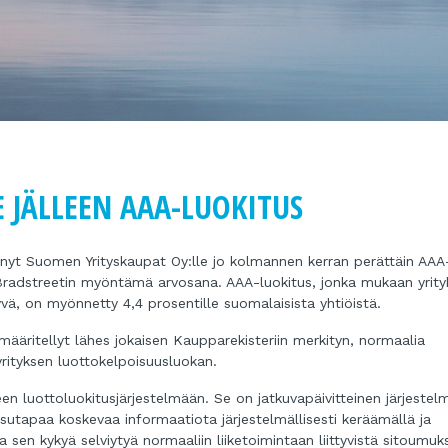
 JÄLLEEN AAA-LUOKITUS
nyt Suomen Yrityskaupat Oy:lle jo kolmannen kerran perättäin AAA
Bradstreetin myöntämä arvosana. AAA-luokitus, jonka mukaan yrity
vä, on myönnetty 4,4 prosentille suomalaisista yhtiöistä.
äritellyt lähes jokaisen Kaupparekisteriin merkityn, normaalia
 yrityksen luottokelpoisuusluokan.
 luottoluokitusjärjestelmään. Se on jatkuvapäivitteinen järjestel
ksutapaa koskevaa informaatiota järjestelmällisesti keräämällä ja
a sen kykyä selviytyä normaaliin liiketoimintaan liittyvistä sitoumuks