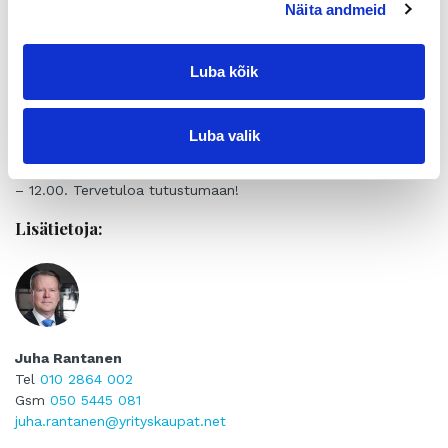
kiinnostunutta ostajaa.
Näita andmeid
“Suurten kaupunkien Helsinki-Turku-Tampere välissä on
monta vireää talousaluetta, joissa on paljon hyviä yrityksiä ja
yrittäjyyttä. Salo on hyvä sijainti toimia tällä alueella lähellä
Luba kõik
asiakkaita. Jokiniemellä on kaikki menestymisen edellytykset
laittaa vauhtia alueiden omistajanvaihdoksiin”, kertoo
toimitusjohtaja Juha Rantanen Suomen Yrityskaupat Oy:stä.
Luba valik
Toimiston avajaisia vietetään perjantaina 11.10.2019 kello 10.00
– 12.00. Tervetuloa tutustumaan!
Lisätietoja:
Juha Rantanen
Tel
010 2864 002
Gsm
050 5445 081
juha.rantanen@yrityskaupat.net