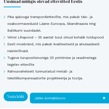
Uusimad müügis olevad ettevõtted Eestis
Pika ajalooga transpordiettevõte, mis pakub täis- ja
osakoormavedusid Lääne-Euroopa, Skandinaavia ning
Baltikumi suundadel.
Viimsi Lihapood – 35 aastat turul olnud kohalik toidupood
Eesti moebränd, mis pakub kvaliteetseid ja ainulaadseid
naisterõivaid.
Tugeva turupositsiooniga 3D printimise ja seadmetega
tegelev ettevõte
Rahvusvaheliselt tunnustatud metall- ja
tekstiilkompensaatorite projekteerija ja tootja.
Vaata kõiki
Jätke kontaktisoov