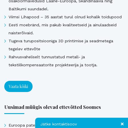
osakoormavedusid Lääne-Euroopa, Skandinaavia ning
Baltikumi suundadel.
Viimsi Lihapood – 35 aastat turul olnud kohalik toidupood
Eesti moebränd, mis pakub kvaliteetseid ja ainulaadseid
naisterõivaid.
Tugeva turupositsiooniga 3D printimise ja seadmetega
tegelev ettevõte
Rahvusvaheliselt tunnustatud metall- ja
tekstiilkompensaatorite projekteerija ja tootja.
Vaata kõiki
Uusimad müügis olevad ettevõtted Soomes
Jätke kontaktisoov
Euroopa patendiga kaitstud uuenduslik ja suure