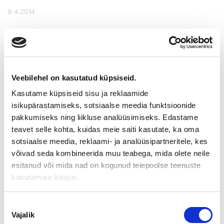
9.4.2014
SUOMEN YRITYSKAUPPOJEN
KONTTORI AVATTU TALLINNASSA
Veebilehel on kasutatud küpsiseid.
Suomen Yrityskauppojen konttori avattu Tallinnassa
Kasutame küpsiseid sisu ja reklaamide
Suomen Yrityskaupat
palvelee nyt myös Virossa. Uusin
isikupärastamiseks, sotsiaalse meedia funktsioonide
konttorimme sijaitsee lähellä laivaterminaaleja Tallinnan
pakkumiseks ning liikluse analüüsimiseks. Edastame
World Trade Centerissä
. Toimipisteemme palvelee niin
teavet selle kohta, kuidas meie saiti kasutate, ka oma
suomeksi, viroksi, venäjäksi kuin englanniksi. Suomen
sotsiaalse meedia, reklaami- ja analüüsipartneritele, kes
Yrityskaupat auttaa yrityksiä niin Suomessa kuin Virossakin
laajentamaan toimintaansa yli rajojen yritysostoin tai uusien
võivad seda kombineerida muu teabega, mida olete neile
yritysten perustamisella.
esitanud või mida nad on kogunud teiepoolse teenuste
kasutamise käigus.
Palvelumme on Virossa hyvin kattava.
Suomen Yrityskaupat
Eesti Oü
auttaa asiakkaitaan käynnistämään yritystoimintaa
Virossa avaimet käteen -periaatteella. Suomen
Nõusoleku
Yrityskauppojen suomalaisille asiakkaille jo tutuksi käyneen
Vajalik
valik
konseptin mukaan yhteistyö asiakkaan kanssa aloitetaan