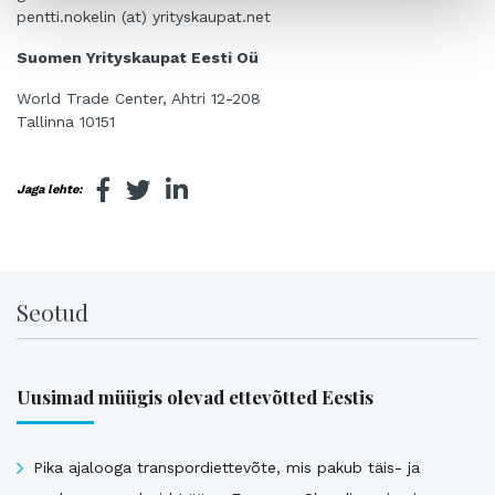
pentti.nokelin (at) yrityskaupat.net
Suomen Yrityskaupat Eesti Oü
World Trade Center, Ahtri 12-208
Tallinna 10151
Jaga lehte:
Seotud
Uusimad müügis olevad ettevõtted Eestis
Pika ajalooga transpordiettevõte, mis pakub täis- ja