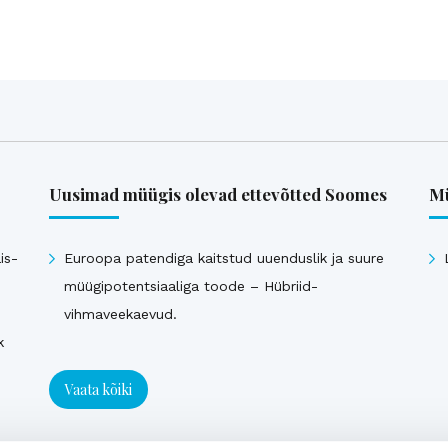
Uusimad müügis olevad ettevõtted Soomes
Mü
is-
Euroopa patendiga kaitstud uuenduslik ja suure
müügipotentsiaaliga toode – Hübriid-
vihmaveekaevud.
k
Vaata kõiki