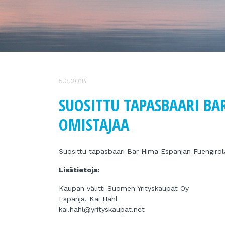
5.3.2018
SUOSITTU TAPASBAARI BA
OMISTAJAA
Suosittu tapasbaari Bar Hima Espanjan Fuengirol
Lisätietoja:
Kaupan välitti Suomen Yrityskaupat Oy
Espanja, Kai Hahl
kai.hahl@yrityskaupat.net