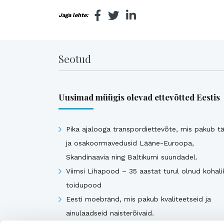
Jaga lehte:
Seotud
Uusimad müügis olevad ettevõtted Eestis
Pika ajalooga transpordiettevõte, mis pakub tä
ja osakoormavedusid Lääne-Euroopa,
Skandinaavia ning Baltikumi suundadel.
Viimsi Lihapood – 35 aastat turul olnud kohali
toidupood
Eesti moebränd, mis pakub kvaliteetseid ja
ainulaadseid naisterõivaid.