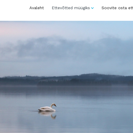
Avaleht
Ettevõtted müügiks
Soovite osta et