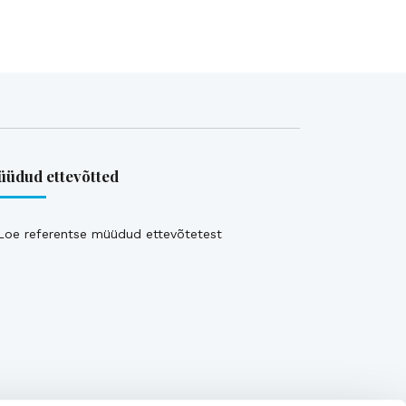
üdud ettevõtted
Loe referentse müüdud ettevõtetest