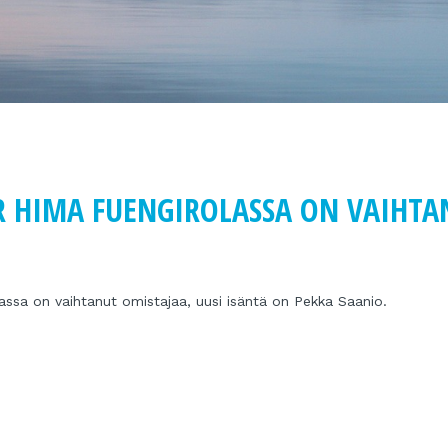
R HIMA FUENGIROLASSA ON VAIHTA
assa on vaihtanut omistajaa, uusi isäntä on Pekka Saanio.