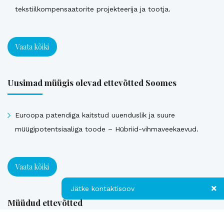
tekstiilkompensaatorite projekteerija ja tootja.
Vaata kõiki
Uusimad müügis olevad ettevõtted Soomes
Euroopa patendiga kaitstud uuenduslik ja suure
müügipotentsiaaliga toode – Hübriid-vihmaveekaevud.
Vaata kõiki
Jätke kontaktisoov
Müüdud ettevõtted
Jätke kontaktisoov