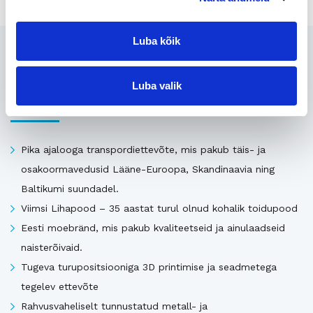
Luba kõik
Seotud
Luba valik
Uusimad müügis olevad ettevõtted Eestis
Pika ajalooga transpordiettevõte, mis pakub täis- ja
osakoormavedusid Lääne-Euroopa, Skandinaavia ning
Baltikumi suundadel.
Viimsi Lihapood – 35 aastat turul olnud kohalik toidupood
Eesti moebränd, mis pakub kvaliteetseid ja ainulaadseid
naisterõivaid.
Tugeva turupositsiooniga 3D printimise ja seadmetega
tegelev ettevõte
Rahvusvaheliselt tunnustatud metall- ja