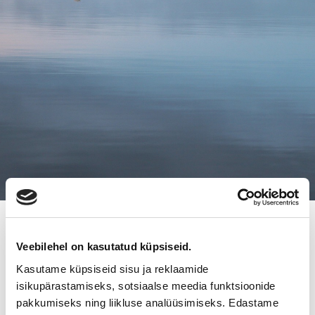
21.3.2013
Veebilehel on kasutatud küpsiseid.
SYK PIENYRITYSPALVELUT
Kasutame küpsiseid sisu ja reklaamide
OSALLISTUI OMA YRITYS 13 -
isikupärastamiseks, sotsiaalse meedia funktsioonide
pakkumiseks ning liikluse analüüsimiseks. Edastame
TAPAHTUMAAN