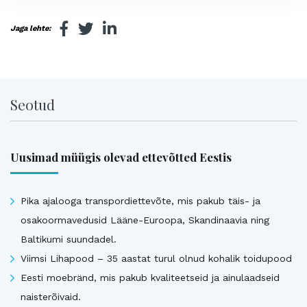
Jaga lehte:
Seotud
Uusimad müügis olevad ettevõtted Eestis
Pika ajalooga transpordiettevõte, mis pakub täis- ja
osakoormavedusid Lääne-Euroopa, Skandinaavia ning
Baltikumi suundadel.
Viimsi Lihapood – 35 aastat turul olnud kohalik toidupood
Eesti moebränd, mis pakub kvaliteetseid ja ainulaadseid
naisterõivaid.