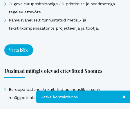
Tugeva turupositsiooniga 3D printimise ja seadmetega
tegelev ettevõte
Rahvusvaheliselt tunnustatud metall- ja
tekstiilkompensaatorite projekteerija ja tootja.
Vaata kõiki
Uusimad müügis olevad ettevõtted Soomes
Euroopa patendiga kaitstud uuenduslik ja suure
Jätke kontaktisoov
müügipotentsiaaliga toode – Hübriid-vihmaveekaevud.
Jätke kontaktisoov
Vaata kõiki
Jätke oma telefoninumber või e-posti