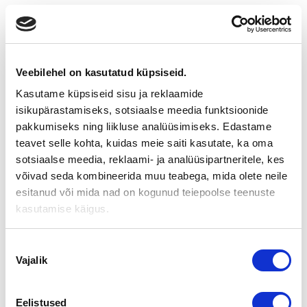
TAMPERELAINEN KÄSITYÖLIIKE
MERLETTO SAA UUDEN
YRITTÄJÄN
Veebilehel on kasutatud küpsiseid.
Kasutame küpsiseid sisu ja reklaamide
isikupärastamiseks, sotsiaalse meedia funktsioonide
Tampereen Koskikeskuksissa vuosia toiminut käsityöliike
pakkumiseks ning liikluse analüüsimiseks. Edastame
Merletto vaihtaa yrittäjää. Uusi yrittäjä ja toimitusjohtaja Miira
teavet selle kohta, kuidas meie saiti kasutate, ka oma
Karppinen on aiemmin toiminut oppikirjakauppa Jameran
sotsiaalse meedia, reklaami- ja analüüsipartneritele, kes
myymäläpäällikkönä ja on intohimoinen käsityöihminen. Miia
Karppisen lisäksi yrityksen muita omistajia ovat Jamera Oy
võivad seda kombineerida muu teabega, mida olete neile
sekä useampi Jameralla työskentelevä työntekijä. Uuden
esitanud või mida nad on kogunud teiepoolse teenuste
yrityksen perustamisen taustsalla on Jameralla noin vuosi
kasutamise käigus.
sitten aloitettu projekti.
Merletto on toiminut tamperelaisten käsityöihmisten
Nõusoleku
kauppana jo 27 vuotta, ja se tunnetaan myös muilla
Vajalik
valik
paikkakunnillta. Karppisen mukaan aluksi lähdetään liikkeelle
tutustumalla nykyisiin asiakkaisiin.
Eelistused