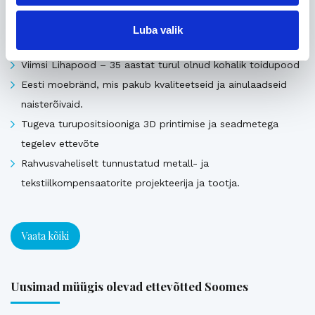
Pika ajalooga transpordiettevõte, mis pakub täis- ja
osakoormavedusid Lääne-Euroopa, Skandinaavia ning
Luba valik
Baltikumi suundadel.
Viimsi Lihapood – 35 aastat turul olnud kohalik toidupood
Eesti moebränd, mis pakub kvaliteetseid ja ainulaadseid
naisterõivaid.
Tugeva turupositsiooniga 3D printimise ja seadmetega
tegelev ettevõte
Rahvusvaheliselt tunnustatud metall- ja
tekstiilkompensaatorite projekteerija ja tootja.
Vaata kõiki
Uusimad müügis olevad ettevõtted Soomes