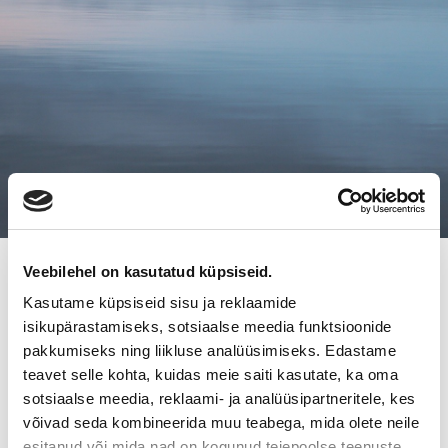
Veebilehel on kasutatud küpsiseid.
20.9.2017
Kasutame küpsiseid sisu ja reklaamide
TAMPERELAINEN PESULAX OY SAI
isikupärastamiseks, sotsiaalse meedia funktsioonide
UUDET OMISTAJAT
pakkumiseks ning liikluse analüüsimiseks. Edastame
teavet selle kohta, kuidas meie saiti kasutate, ka oma
sotsiaalse meedia, reklaami- ja analüüsipartneritele, kes
Perinteikäs tamperelainen pesula, Pesulax Oy sai uudet
võivad seda kombineerida muu teabega, mida olete neile
omistajat kun Marko ja Rami Ruokonen laajensivat
esitanud või mida nad on kogunud teiepoolse teenuste